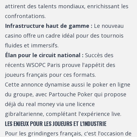
attirent des talents mondiaux, enrichissant les
confrontations.
Infrastructure haut de gamme :
Le nouveau
casino offre un cadre idéal pour des tournois
fluides et immersifs.
Élan pour le circuit national :
Succès des
récents WSOPC Paris prouve l'appétit des
joueurs français pour ces formats.
Cette annonce dynamise aussi le poker en ligne
du groupe, avec Partouche Poker qui propose
déjà du real money via une licence
gibraltarienne, complétant l'expérience live.
LES ENJEUX POUR LES JOUEURS ET L'INDUSTRIE
Pour les grindingers français, c'est l'occasion de