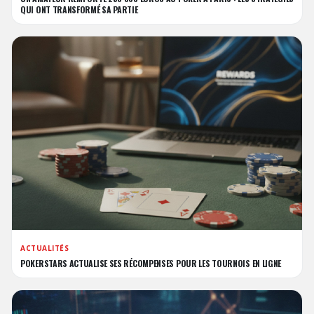
QUI ONT TRANSFORMÉ SA PARTIE
ACTUALITÉS
POKERSTARS ACTUALISE SES RÉCOMPENSES POUR LES TOURNOIS EN LIGNE