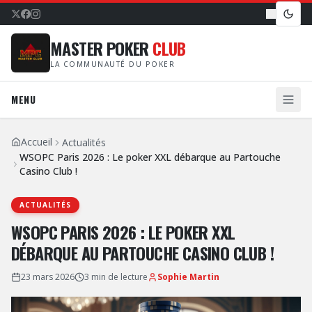
MASTER POKER
CLUB
LA COMMUNAUTÉ DU POKER
MENU
Accueil
Actualités
WSOPC Paris 2026 : Le poker XXL débarque au Partouche
Casino Club !
ACTUALITÉS
WSOPC PARIS 2026 : LE POKER XXL
DÉBARQUE AU PARTOUCHE CASINO CLUB !
23 mars 2026
3
min de lecture
Sophie Martin