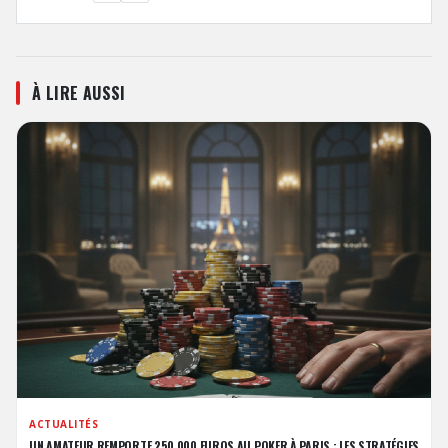
storytelling.
À LIRE AUSSI
ACTUALITÉS
UN AMATEUR REMPORTE 250 000 EUROS AU POKER À PARIS : LES STRATÉGIES