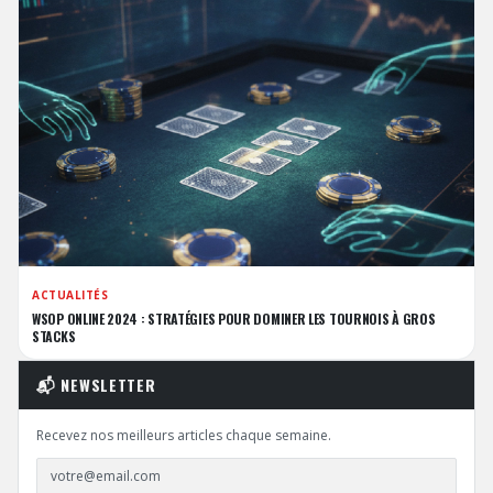
ACTUALITÉS
WSOP ONLINE 2024 : STRATÉGIES POUR DOMINER LES TOURNOIS À GROS
STACKS
📬 NEWSLETTER
Recevez nos meilleurs articles chaque semaine.