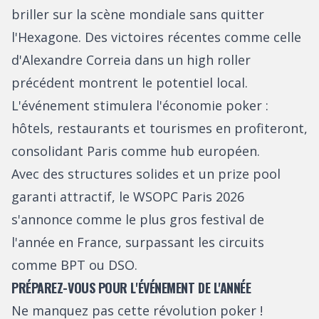
briller sur la scène mondiale sans quitter
l'Hexagone. Des victoires récentes comme celle
d'Alexandre Correia dans un high roller
précédent montrent le potentiel local.
L'événement stimulera l'économie poker :
hôtels, restaurants et tourismes en profiteront,
consolidant Paris comme hub européen.
Avec des structures solides et un prize pool
garanti attractif, le WSOPC Paris 2026
s'annonce comme le plus gros festival de
l'année en France, surpassant les circuits
comme BPT ou DSO.
PRÉPAREZ-VOUS POUR L'ÉVÉNEMENT DE L'ANNÉE
Ne manquez pas cette révolution poker !