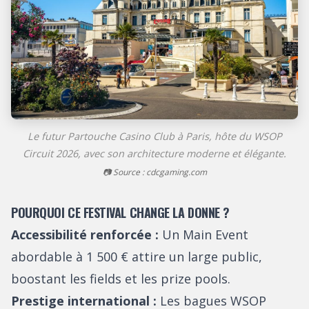
Le futur Partouche Casino Club à Paris, hôte du WSOP
Circuit 2026, avec son architecture moderne et élégante.
📷 Source : cdcgaming.com
POURQUOI CE FESTIVAL CHANGE LA DONNE ?
Accessibilité renforcée :
Un Main Event
abordable à 1 500 € attire un large public,
boostant les fields et les prize pools.
Prestige international :
Les bagues WSOP