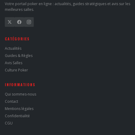
Votre portail poker en ligne : actualités, guides stratégiques et avis sur les
meilleures salles.
CATÉGORIES
Actualités
Guides & Règles
Avis Salles
Culture Poker
INFORMATIONS
Qui sommes-nous
Contact
Mentions légales
Confidentialité
CGU