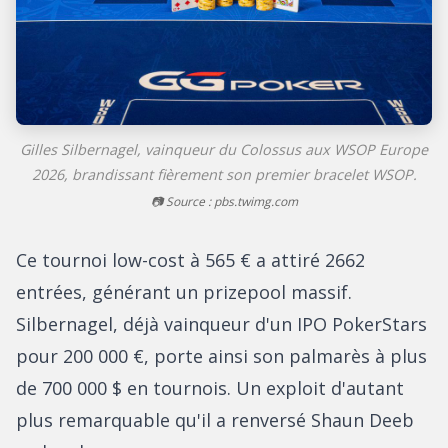
Gilles Silbernagel, vainqueur du Colossus aux WSOP Europe
2026, brandissant fièrement son premier bracelet WSOP.
📷 Source : pbs.twimg.com
Ce tournoi low-cost à 565 € a attiré 2662
entrées, générant un prizepool massif.
Silbernagel, déjà vainqueur d'un IPO PokerStars
pour 200 000 €, porte ainsi son palmarès à plus
de 700 000 $ en tournois. Un exploit d'autant
plus remarquable qu'il a renversé Shaun Deeb