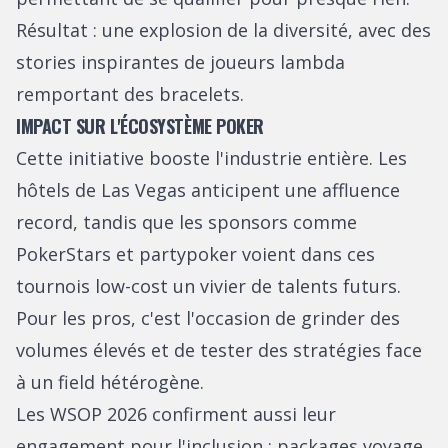
Résultat : une explosion de la diversité, avec des
stories inspirantes de joueurs lambda
remportant des bracelets.
IMPACT SUR L'ÉCOSYSTÈME POKER
Cette initiative booste l'industrie entière. Les
hôtels de Las Vegas anticipent une affluence
record, tandis que les sponsors comme
PokerStars et partypoker voient dans ces
tournois low-cost un vivier de talents futurs.
Pour les pros, c'est l'occasion de grinder des
volumes élevés et de tester des stratégies face
à un field hétérogène.
Les WSOP 2026 confirment aussi leur
engagement pour l'inclusion : packages voyage