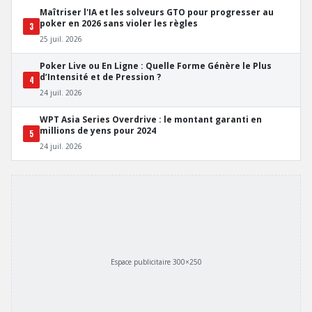
Maîtriser l'IA et les solveurs GTO pour progresser au
poker en 2026 sans violer les règles
3
25 juil. 2026
Poker Live ou En Ligne : Quelle Forme Génère le Plus
d’Intensité et de Pression ?
4
24 juil. 2026
WPT Asia Series Overdrive : le montant garanti en
millions de yens pour 2024
5
24 juil. 2026
Espace publicitaire 300×250