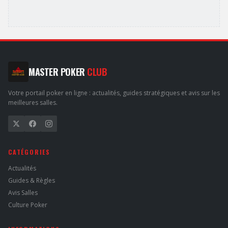
MASTER POKER
CLUB
Votre portail poker en ligne : actualités, guides stratégiques et avis sur les
meilleures salles.
CATÉGORIES
Actualités
Guides & Règles
Avis Salles
Culture Poker