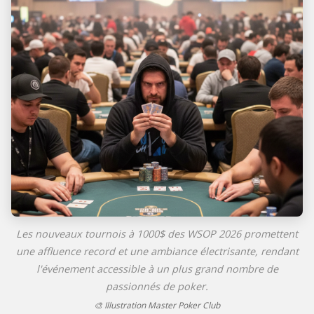
Les nouveaux tournois à 1000$ des WSOP 2026 promettent
une affluence record et une ambiance électrisante, rendant
l'événement accessible à un plus grand nombre de
passionnés de poker.
🎨 Illustration Master Poker Club