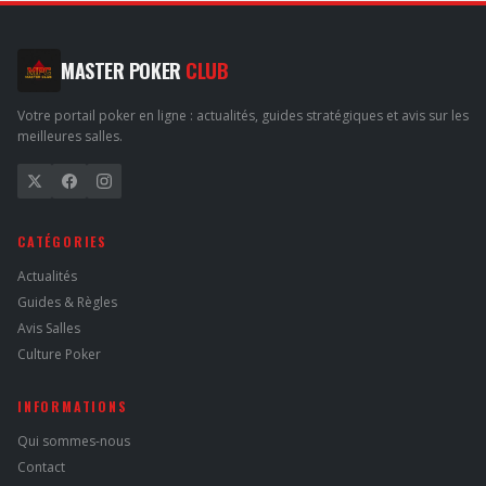
MASTER POKER
CLUB
Votre portail poker en ligne : actualités, guides stratégiques et avis sur les
meilleures salles.
CATÉGORIES
Actualités
Guides & Règles
Avis Salles
Culture Poker
INFORMATIONS
Qui sommes-nous
Contact