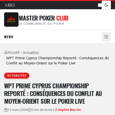
MASTER POKER
CLUB
LA COMMUNAUTÉ DU POKER
MENU
Accueil
Actualités
WPT Prime Cyprus Championship Reporté : Conséquences du
Conflit au Moyen-Orient sur le Poker Live
ACTUALITÉS
WPT PRIME CYPRUS CHAMPIONSHIP
REPORTÉ : CONSÉQUENCES DU CONFLIT AU
MOYEN-ORIENT SUR LE POKER LIVE
12 mars 2026
3
min de lecture
Sophie Martin