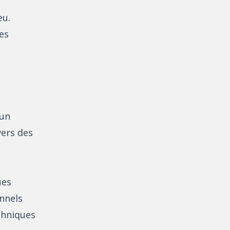
eu.
es
 un
vers des
ues
onnels
chniques