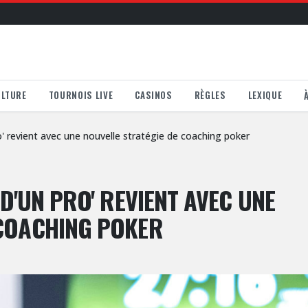
ULTURE
TOURNOIS LIVE
CASINOS
RÈGLES
LEXIQUE
o' revient avec une nouvelle stratégie de coaching poker
 D'UN PRO' REVIENT AVEC UNE
 COACHING POKER