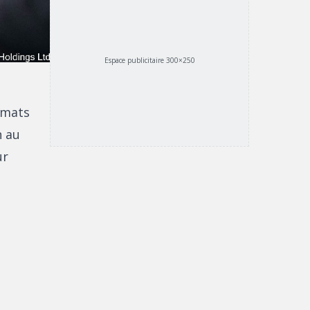
Espace publicitaire 300×250
rmats
n au
ur