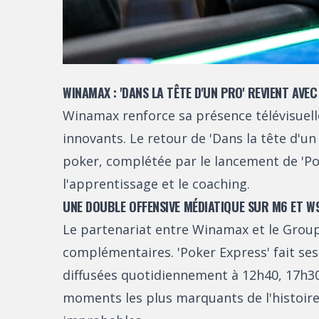
WINAMAX : 'DANS LA TÊTE D'UN PRO' REVIENT AV
Winamax renforce sa présence télévisuel
innovants. Le retour de 'Dans la tête d'un
poker, complétée par le lancement de 'Po
l'apprentissage et le coaching.
UNE DOUBLE OFFENSIVE MÉDIATIQUE SUR M6 ET W
Le partenariat entre Winamax et le Group
complémentaires. 'Poker Express' fait ses
diffusées quotidiennement à 12h40, 17h30
moments les plus marquants de l'histoire 