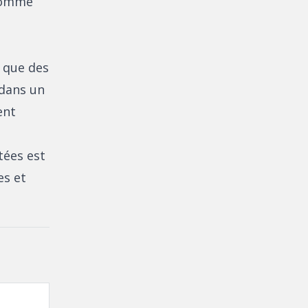
 comme
s que des
 dans un
ent
tées est
es et