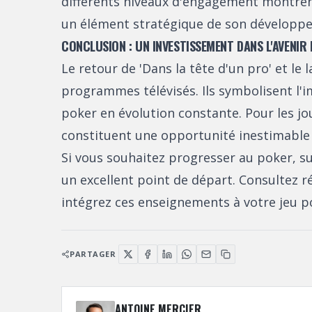
différents niveaux d'engagement montre
un élément stratégique de son développ
CONCLUSION : UN INVESTISSEMENT DANS L'AVENIR
Le retour de 'Dans la tête d'un pro' et l
programmes télévisés. Ils symbolisent l'
poker en évolution constante. Pour les jo
constituent une opportunité inestimable
Si vous souhaitez progresser au poker, su
un excellent point de départ. Consultez 
intégrez ces enseignements à votre jeu 
PARTAGER
ANTOINE MERCIER