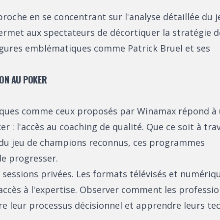
roche en se concentrant sur l'analyse détaillée du j
permet aux spectateurs de décortiquer la stratégie d
igures emblématiques comme Patrick Bruel et ses
ION AU POKER
iques comme ceux proposés par Winamax répond à
 : l'accès au coaching de qualité. Que ce soit à tra
e du jeu de champions reconnus, ces programmes
de progresser.
 sessions privées. Les formats télévisés et numériq
'accès à l'expertise. Observer comment les professi
e leur processus décisionnel et apprendre leurs te