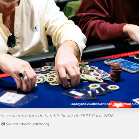
is, concentré lors de la table finale de l'EPT Paris 2026.
📷 Source : media.poker.org