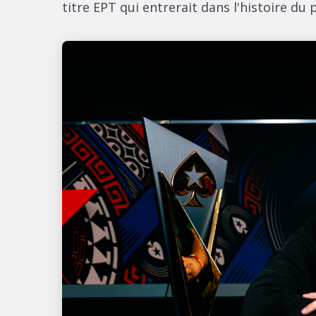
titre EPT qui entrerait dans l'histoire du 