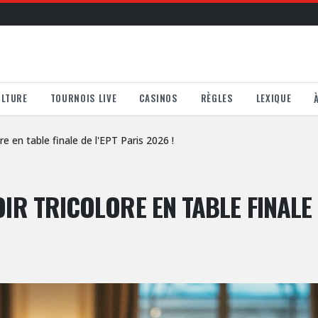
ULTURE
TOURNOIS LIVE
CASINOS
RÈGLES
LEXIQUE
re en table finale de l'EPT Paris 2026 !
OIR TRICOLORE EN TABLE FINALE