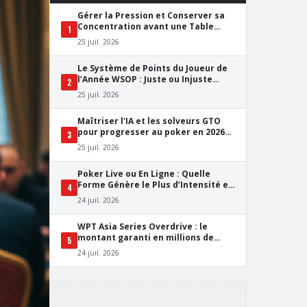
Gérer la Pression et Conserver sa
Concentration avant une Table
1
Finale aux WSOP : Stratégies
25 juil. 2026
Éprouvées par les Pros
Le Système de Points du Joueur de
l’Année WSOP : Juste ou Injuste
2
Quand un Joueur Perd des Millions ?
25 juil. 2026
Maîtriser l'IA et les solveurs GTO
pour progresser au poker en 2026
3
sans violer les règles
25 juil. 2026
Poker Live ou En Ligne : Quelle
Forme Génère le Plus d’Intensité et
4
de Pression ?
24 juil. 2026
WPT Asia Series Overdrive : le
montant garanti en millions de
5
yens pour 2024
24 juil. 2026