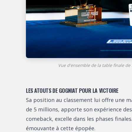
Vue d'ensemble de la table finale de l
LES ATOUTS DE GOGNIAT POUR LA VICTOIRE
Sa position au classement lui offre une 
de 5 millions, apporte son expérience des
comeback, excelle dans les phases finale
émouvante à cette épopée.