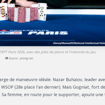
'EPT Paris 2026, avec des piles de jetons et l'intensité du jeu.
📷 Source : pnimg.net
marge de manœuvre idéale. Nazar Buhaiov, leader ave
 WSOP (28e place l'an dernier). Mais Gogniat, fort d
s. Sa femme, en route pour le supporter, ajoute une