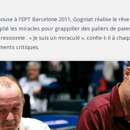
ouse à l'EPT Barcelone 2011, Gogniat réalise le rêve 
tiplié les miracles pour grappiller des paliers de pai
ressionne : « Je suis un miraculé », confie-t-il à chaq
ments critiques.