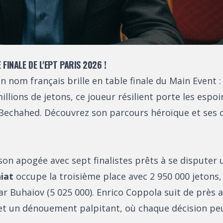
FINALE DE L'EPT PARIS 2026 !
un nom français brille en table finale du Main Event :
llions de jetons, ce joueur résilient porte les espoir
 Bechahed. Découvrez son parcours héroïque et ses 
 son apogée avec sept finalistes prêts à se disputer 
iat
occupe la troisième place avec 2 950 000 jetons,
ar Buhaiov (5 025 000). Enrico Coppola suit de près 
met un dénouement palpitant, où chaque décision pe