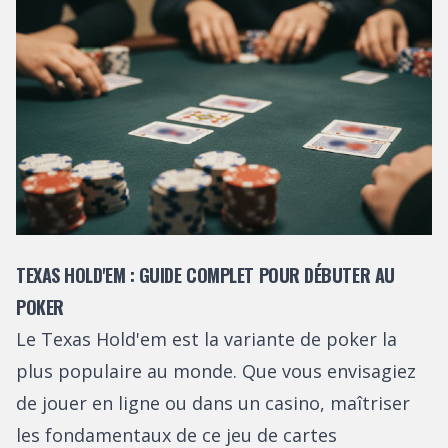
TEXAS HOLD'EM : GUIDE COMPLET POUR DÉBUTER AU
POKER
Le Texas Hold'em est la variante de poker la
plus populaire au monde. Que vous envisagiez
de jouer en ligne ou dans un casino, maîtriser
les fondamentaux de ce jeu de cartes