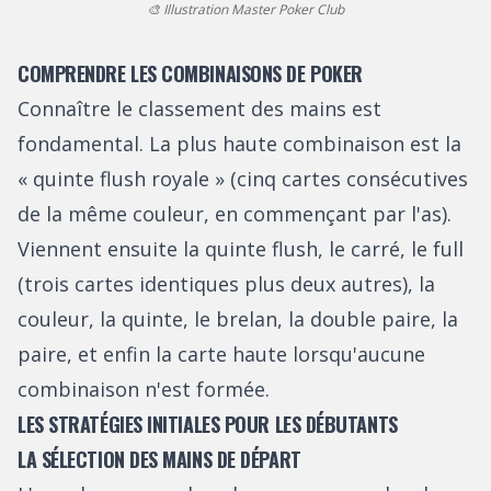
🎨 Illustration Master Poker Club
COMPRENDRE LES COMBINAISONS DE POKER
Connaître le classement des mains est
fondamental. La plus haute combinaison est la
« quinte flush royale » (cinq cartes consécutives
de la même couleur, en commençant par l'as).
Viennent ensuite la quinte flush, le carré, le full
(trois cartes identiques plus deux autres), la
couleur, la quinte, le brelan, la double paire, la
paire, et enfin la carte haute lorsqu'aucune
combinaison n'est formée.
LES STRATÉGIES INITIALES POUR LES DÉBUTANTS
LA SÉLECTION DES MAINS DE DÉPART