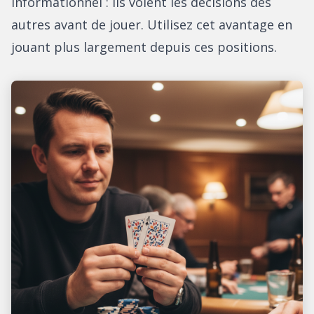
informationnel : ils voient les décisions des
autres avant de jouer. Utilisez cet avantage en
jouant plus largement depuis ces positions.