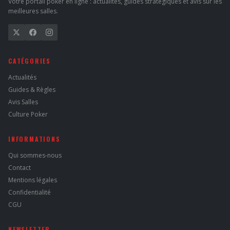
Votre portail poker en ligne : actualités, guides stratégiques et avis sur les
meilleures salles.
CATÉGORIES
Actualités
Guides & Règles
Avis Salles
Culture Poker
INFORMATIONS
Qui sommes-nous
Contact
Mentions légales
Confidentialité
CGU
NEWSLETTER