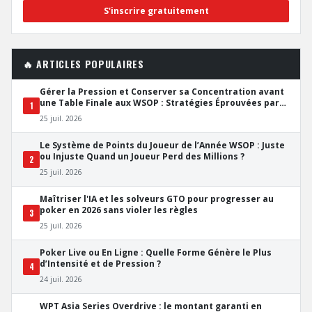
S'inscrire gratuitement
🔥 ARTICLES POPULAIRES
Gérer la Pression et Conserver sa Concentration avant
une Table Finale aux WSOP : Stratégies Éprouvées par
1
les Pros
25 juil. 2026
Le Système de Points du Joueur de l’Année WSOP : Juste
ou Injuste Quand un Joueur Perd des Millions ?
2
25 juil. 2026
Maîtriser l'IA et les solveurs GTO pour progresser au
poker en 2026 sans violer les règles
3
25 juil. 2026
Poker Live ou En Ligne : Quelle Forme Génère le Plus
d’Intensité et de Pression ?
4
24 juil. 2026
WPT Asia Series Overdrive : le montant garanti en