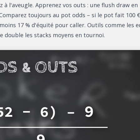
z à l'aveugle. Apprenez vos outs : une flush draw en
 Comparez toujours au pot odds – si le pot fait 100 €
 moins 17 % d'équité pour caller. Outils comme les e
ne double les stacks moyens en tournoi.