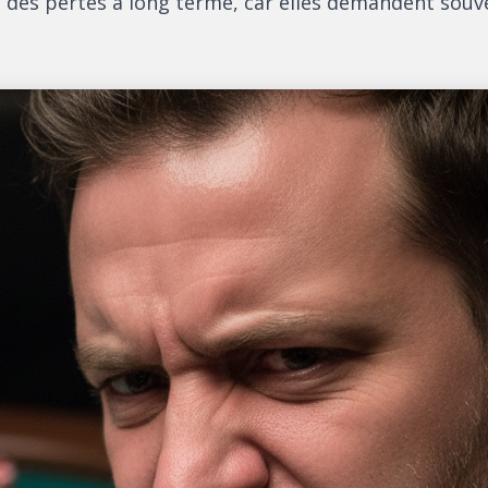
des pertes à long terme, car elles demandent souv