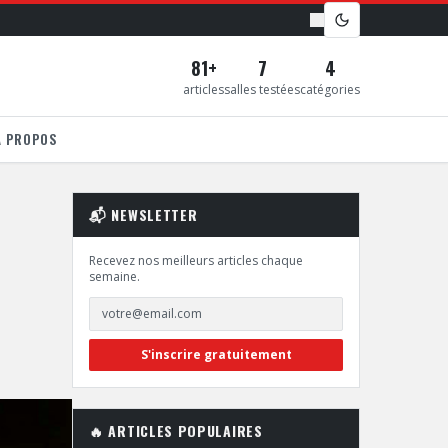
81+
7
4
articles
salles testées
catégories
À PROPOS
📬 NEWSLETTER
Recevez nos meilleurs articles chaque
semaine.
S'inscrire gratuitement
🔥 ARTICLES POPULAIRES