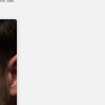
ent des