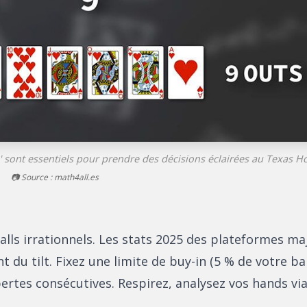
ts' sont essentiels pour prendre des décisions éclairées au Texas H
📷 Source : math4all.es
alls irrationnels. Les stats 2025 des plateformes ma
du tilt. Fixez une limite de buy-in (5 % de votre ba
 pertes consécutives. Respirez, analysez vos hands vi