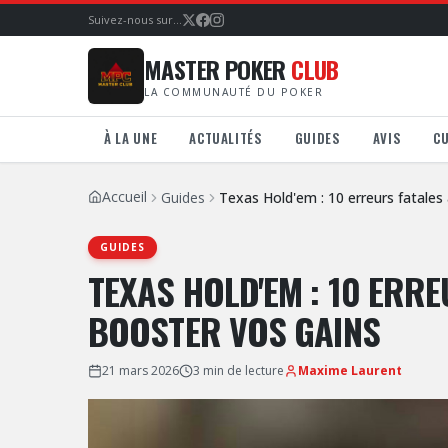
Suivez-nous sur…
MASTER POKER
CLUB
LA COMMUNAUTÉ DU POKER
À LA UNE
ACTUALITÉS
GUIDES
AVIS
C
Accueil
Guides
Texas Hold'em : 10 erreurs fatales
GUIDES
TEXAS HOLD'EM : 10 ERRE
BOOSTER VOS GAINS
21 mars 2026
3
min de lecture
Maxime Laurent