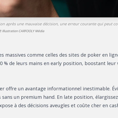
tion après une mauvaise décision, une erreur courante qui peut co
 Illustration CARFOOLY Média
s massives comme celles des sites de poker en lign
0 % de leurs mains en early position, boostant leur
ier offre un avantage informationnel inestimable. Év
es sans un premium hand. En late position, élargissez
 expose à des décisions aveugles et coûte cher en ca