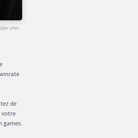
ûter cher.
e
 winrate
itez de
 votre
sh games.