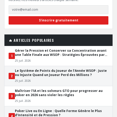
S'inscrire gratuitement
🔥 ARTICLES POPULAIRES
Gérer la Pression et Conserver sa Concentration avant
une Table Finale aux WSOP : Stratégies Éprouvées par
1
les Pros
25 juil. 2026
Le Système de Points du Joueur de l’Année WSOP : Juste
ou Injuste Quand un Joueur Perd des Millions ?
2
25 juil. 2026
Maîtriser l'IA et les solveurs GTO pour progresser au
poker en 2026 sans violer les règles
3
25 juil. 2026
Poker Live ou En Ligne : Quelle Forme Génère le Plus
d’Intensité et de Pression ?
4