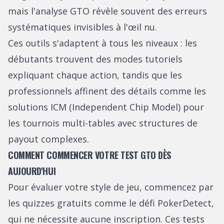
mais l'analyse GTO révèle souvent des erreurs
systématiques invisibles à l'œil nu.
Ces outils s'adaptent à tous les niveaux : les
débutants trouvent des modes tutoriels
expliquant chaque action, tandis que les
professionnels affinent des détails comme les
solutions ICM (Independent Chip Model) pour
les tournois multi-tables avec structures de
payout complexes.
COMMENT COMMENCER VOTRE TEST GTO DÈS
AUJOURD'HUI
Pour évaluer votre style de jeu, commencez par
les quizzes gratuits comme le défi PokerDetect,
qui ne nécessite aucune inscription. Ces tests