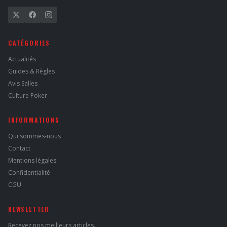
CATÉGORIES
Actualités
Guides & Règles
Avis Salles
Culture Poker
INFORMATIONS
Qui sommes-nous
Contact
Mentions légales
Confidentialité
CGU
NEWSLETTER
Recevez nos meilleurs articles.