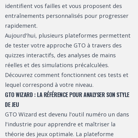
identifient vos failles et vous proposent des
entraînements personnalisés pour progresser
rapidement.
Aujourd'hui, plusieurs plateformes permettent
de tester votre approche GTO à travers des
quizzes interactifs, des analyses de mains
réelles et des simulations précalculées.
Découvrez comment fonctionnent ces tests et
lequel correspond à votre niveau.
GTO WIZARD : LA RÉFÉRENCE POUR ANALYSER SON STYLE
DE JEU
GTO Wizard est devenu l'outil numéro un dans
l'industrie pour apprendre et maîtriser la
théorie des jeux optimale. La plateforme