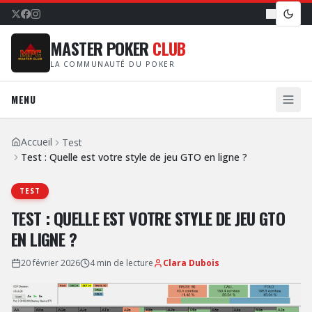
MASTER POKER
CLUB
LA COMMUNAUTÉ DU POKER
MENU
Accueil
Test
Test : Quelle est votre style de jeu GTO en ligne ?
TEST
TEST : QUELLE EST VOTRE STYLE DE JEU GTO
EN LIGNE ?
20 février 2026
4
min de lecture
Clara Dubois