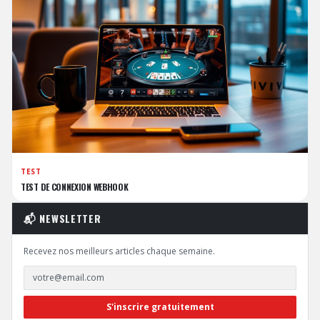
TEST
TEST DE CONNEXION WEBHOOK
📬 NEWSLETTER
Recevez nos meilleurs articles chaque semaine.
S'inscrire gratuitement