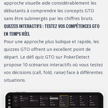
approche visuelle aide considérablement les
débutants à comprendre les concepts GTO
sans être submergés par les chiffres bruts.
QUIZZES INTERACTIFS : TESTEZ VOS COMPÉTENCES GTO
EN TEMPS RÉEL
Pour une approche plus ludique et rapide, les
quizzes GTO offrent un excellent point de
départ. Le défi quiz GTO sur PokerDetect
propose 10 scénarios interactifs où vous testez
vos décisions (call, fold, raise) face à différentes
situations.