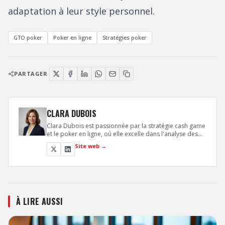
adaptation à leur style personnel.
GTO poker
Poker en ligne
Stratégies poker
PARTAGER
CLARA DUBOIS
Clara Dubois est passionnée par la stratégie cash game
et le poker en ligne, où elle excelle dans l'analyse des
ranges et des sizing optimaux. Elle décortique les
Site web →
concepts GTO et exploitatifs pour rendre la théorie
accessible aux joueurs intermédiaires.
À LIRE AUSSI