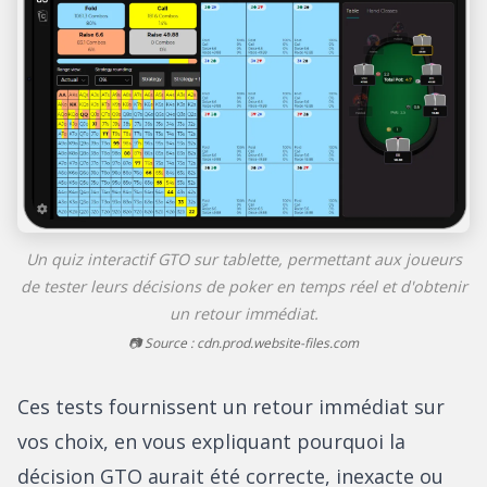
Un quiz interactif GTO sur tablette, permettant aux joueurs
de tester leurs décisions de poker en temps réel et d'obtenir
un retour immédiat.
📷 Source : cdn.prod.website-files.com
Ces tests fournissent un retour immédiat sur
vos choix, en vous expliquant pourquoi la
décision GTO aurait été correcte, inexacte ou