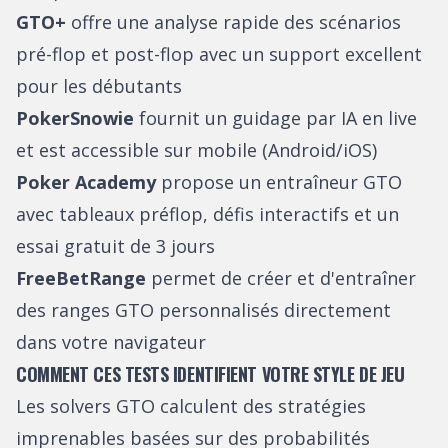
GTO+
offre une analyse rapide des scénarios
pré-flop et post-flop avec un support excellent
pour les débutants
PokerSnowie
fournit un guidage par IA en live
et est accessible sur mobile (Android/iOS)
Poker Academy
propose un entraîneur GTO
avec tableaux préflop, défis interactifs et un
essai gratuit de 3 jours
FreeBetRange
permet de créer et d'entraîner
des ranges GTO personnalisés directement
dans votre navigateur
COMMENT CES TESTS IDENTIFIENT VOTRE STYLE DE JEU
Les solvers GTO calculent des stratégies
imprenables basées sur des probabilités