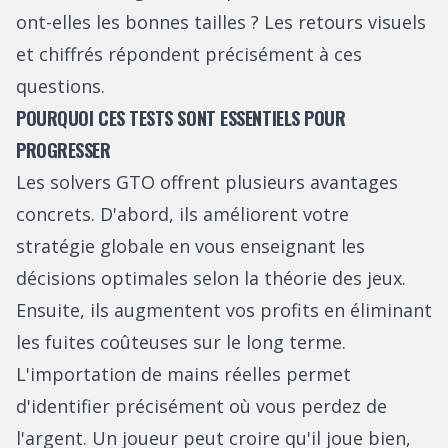
ont-elles les bonnes tailles ? Les retours visuels
et chiffrés répondent précisément à ces
questions.
POURQUOI CES TESTS SONT ESSENTIELS POUR
PROGRESSER
Les solvers GTO offrent plusieurs avantages
concrets. D'abord, ils améliorent votre
stratégie globale en vous enseignant les
décisions optimales selon la théorie des jeux.
Ensuite, ils augmentent vos profits en éliminant
les fuites coûteuses sur le long terme.
L'importation de mains réelles permet
d'identifier précisément où vous perdez de
l'argent. Un joueur peut croire qu'il joue bien,