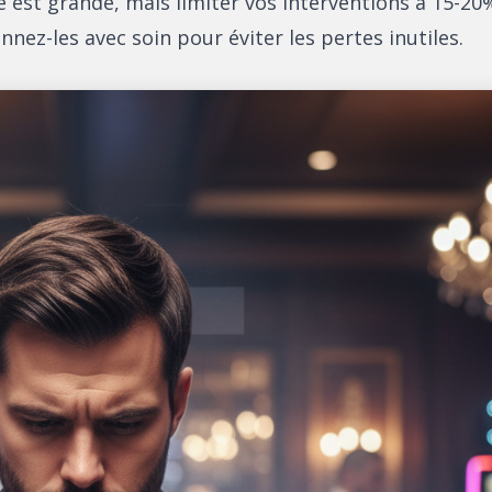
 est grande, mais limiter vos interventions à 15-20
nez-les avec soin pour éviter les pertes inutiles.