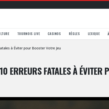
ULTURE
TOURNOIS LIVE
CASINOS
RÈGLES
LEXIQUE
Fatales à Éviter pour Booster Votre Jeu
 10 ERREURS FATALES À ÉVITER 