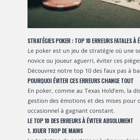
STRATÉGIES POKER : TOP 10 ERREURS FATALES À
Le poker est un jeu de stratégie où une s
novice ou joueur aguerri, éviter ces piège
Découvrez notre top 10 des faux pas à ba
POURQUOI ÉVITER CES ERREURS CHANGE TOUT
En poker, comme au Texas Hold'em, la disc
gestion des émotions et des mises pour d
occasionnel à gagnant constant.
LE TOP 10 DES ERREURS À ÉVITER ABSOLUMENT
1. JOUER TROP DE MAINS