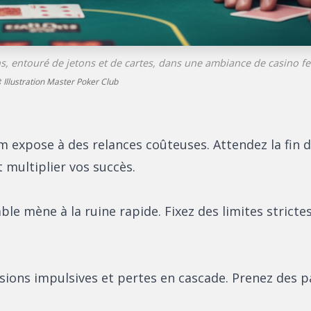
, entouré de jetons et de cartes, dans une ambiance de casino fe
 Illustration Master Poker Club
m expose à des relances coûteuses. Attendez la fin 
t multiplier vos succès.
ble mène à la ruine rapide. Fixez des limites strictes
cisions impulsives et pertes en cascade. Prenez des 