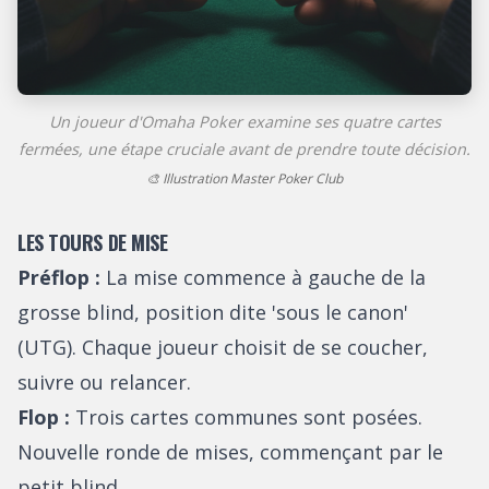
Un joueur d'Omaha Poker examine ses quatre cartes
fermées, une étape cruciale avant de prendre toute décision.
🎨 Illustration Master Poker Club
LES TOURS DE MISE
Préflop :
La mise commence à gauche de la
grosse blind, position dite 'sous le canon'
(UTG). Chaque joueur choisit de se coucher,
suivre ou relancer.
Flop :
Trois cartes communes sont posées.
Nouvelle ronde de mises, commençant par le
petit blind.