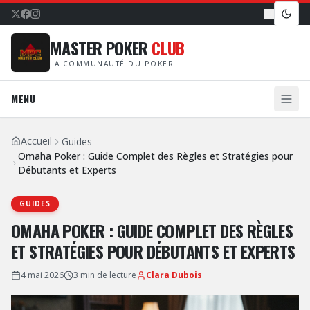
MASTER POKER
CLUB
LA COMMUNAUTÉ DU POKER
MENU
Accueil
Guides
Omaha Poker : Guide Complet des Règles et Stratégies pour
Débutants et Experts
GUIDES
OMAHA POKER : GUIDE COMPLET DES RÈGLES
ET STRATÉGIES POUR DÉBUTANTS ET EXPERTS
4 mai 2026
3
min de lecture
Clara Dubois