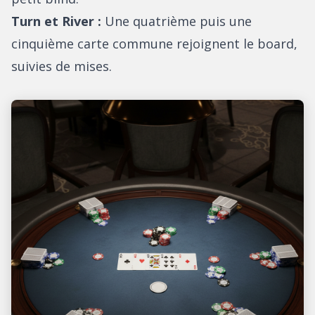
Turn et River :
Une quatrième puis une
cinquième carte commune rejoignent le board,
suivies de mises.