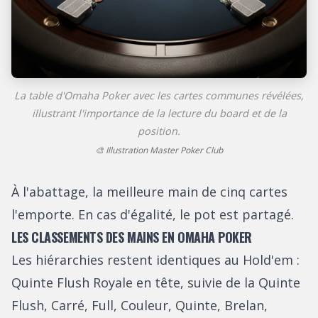
La table d'Omaha Poker avec les cartes communes révélées,
illustrant l'importance de la lecture du board et de la
position.
🎨 Illustration Master Poker Club
À l'abattage, la meilleure main de cinq cartes
l'emporte. En cas d'égalité, le pot est partagé.
LES CLASSEMENTS DES MAINS EN OMAHA POKER
Les hiérarchies restent identiques au Hold'em :
Quinte Flush Royale en tête, suivie de la Quinte
Flush, Carré, Full, Couleur, Quinte, Brelan,