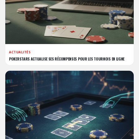
ACTUALITÉS
POKERSTARS ACTUALISE SES RÉCOMPENSES POUR LES TOURNOIS EN LIGNE