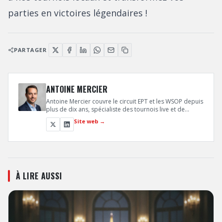
parties en victoires légendaires !
PARTAGER
ANTOINE MERCIER
Antoine Mercier couvre le circuit EPT et les WSOP depuis
plus de dix ans, spécialiste des tournois live et de
l'analyse de mains décisives en finale. Sa connaissance
Site web →
intime des dynamiques de table lui permet de
décrypter les moments clés qui font basculer un
tournoi.
À LIRE AUSSI