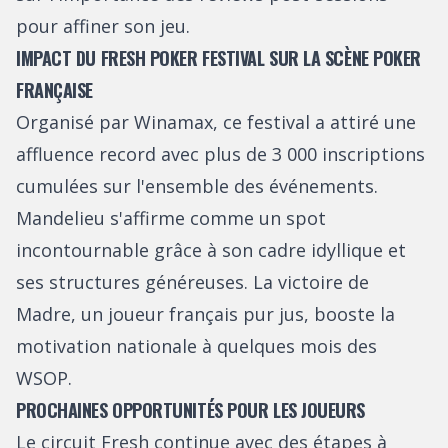
pour affiner son jeu.
IMPACT DU FRESH POKER FESTIVAL SUR LA SCÈNE POKER
FRANÇAISE
Organisé par Winamax, ce festival a attiré une
affluence record avec plus de 3 000 inscriptions
cumulées sur l'ensemble des événements.
Mandelieu s'affirme comme un spot
incontournable grâce à son cadre idyllique et
ses structures généreuses. La victoire de
Madre, un joueur français pur jus, booste la
motivation nationale à quelques mois des
WSOP.
PROCHAINES OPPORTUNITÉS POUR LES JOUEURS
Le circuit Fresh continue avec des étapes à