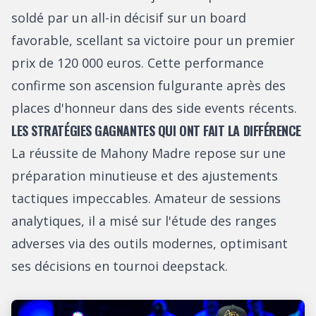
soldé par un all-in décisif sur un board
favorable, scellant sa victoire pour un premier
prix de 120 000 euros. Cette performance
confirme son ascension fulgurante après des
places d'honneur dans des side events récents.
LES STRATÉGIES GAGNANTES QUI ONT FAIT LA DIFFÉRENCE
La réussite de Mahony Madre repose sur une
préparation minutieuse et des ajustements
tactiques impeccables. Amateur de sessions
analytiques, il a misé sur l'étude des ranges
adverses via des outils modernes, optimisant
ses décisions en tournoi deepstack.