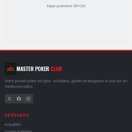
Espace publicitaire 300×250
MASTER POKER
CLUB
Votre portail poker en ligne : actualités, guides stratégiques et avis sur les
meilleures salles.
CATÉGORIES
Actualités
Guides & Règles