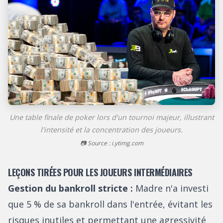
Une table finale de poker lors d'un tournoi majeur, illustrant
l'intensité et la concentration des joueurs.
📷 Source : i.ytimg.com
LEÇONS TIRÉES POUR LES JOUEURS INTERMÉDIAIRES
Gestion du bankroll stricte :
Madre n'a investi
que 5 % de sa bankroll dans l'entrée, évitant les
risques inutiles et permettant une agressivité