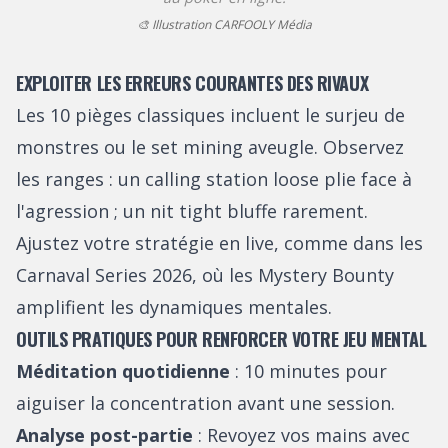
🎨 Illustration CARFOOLY Média
EXPLOITER LES ERREURS COURANTES DES RIVAUX
Les 10 pièges classiques incluent le surjeu de
monstres ou le set mining aveugle. Observez
les ranges : un calling station loose plie face à
l'agression ; un nit tight bluffe rarement.
Ajustez votre stratégie en live, comme dans les
Carnaval Series 2026, où les Mystery Bounty
amplifient les dynamiques mentales.
OUTILS PRATIQUES POUR RENFORCER VOTRE JEU MENTAL
Méditation quotidienne
: 10 minutes pour
aiguiser la concentration avant une session.
Analyse post-partie
: Revoyez vos mains avec