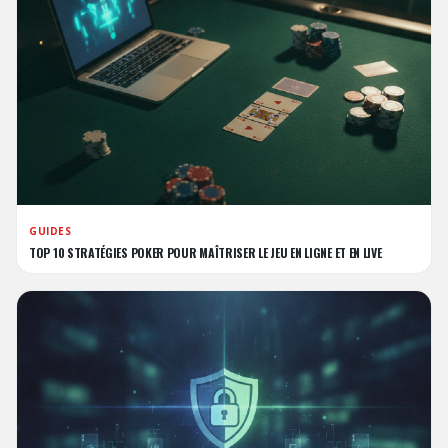
GUIDES
TOP 10 STRATÉGIES POKER POUR MAÎTRISER LE JEU EN LIGNE ET EN LIVE