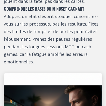
jouent dans la tête, pas dans les cartes.
COMPRENDRE LES BASES DU MINDSET GAGNANT
Adoptez un état d'esprit stoïque : concentrez-
vous sur les processus, pas les résultats. Fixez
des limites de temps et de pertes pour éviter
l'épuisement. Prenez des pauses régulières
pendant les longues sessions MTT ou cash
games, car la fatigue amplifie les erreurs
émotionnelles.