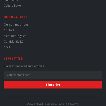
Culture Poker
INFORMATIONS
Qui sommes-nous
Contact
Mentions légales
Confidentialité
CGU
NEWSLETTER
Recevez nos meilleurs articles.
S'inscrire
©
2026
Master Poker Club. Tous droits réservés.