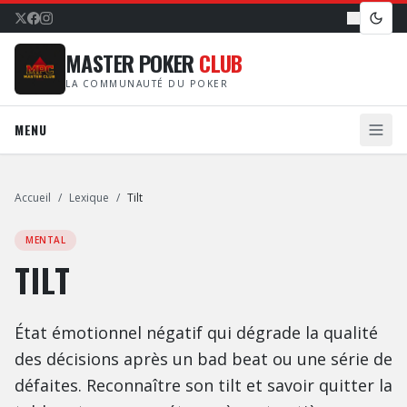
MASTER POKER
CLUB
LA COMMUNAUTÉ DU POKER
MENU
Accueil
/
Lexique
/
Tilt
MENTAL
TILT
État émotionnel négatif qui dégrade la qualité
des décisions après un bad beat ou une série de
défaites. Reconnaître son tilt et savoir quitter la