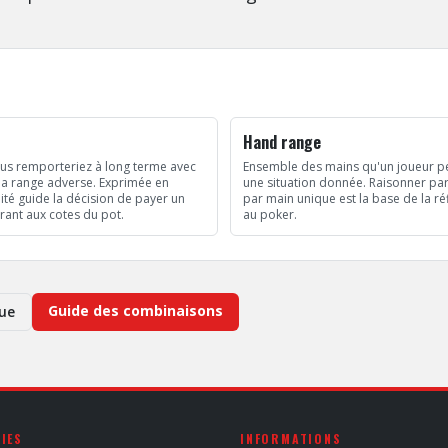
Hand range
ous remporteriez à long terme avec
Ensemble des mains qu'un joueur pe
la range adverse. Exprimée en
une situation donnée. Raisonner par
ité guide la décision de payer un
par main unique est la base de la r
rant aux cotes du pot.
au poker.
Guide des combinaisons
que
IES
INFORMATIONS