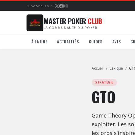
Suivez-nous sur…
MASTER POKER
CLUB
LA COMMUNAUTÉ DU POKER
À LA UNE
ACTUALITÉS
GUIDES
AVIS
C
Accueil
/
Lexique
/
GT
STRATEGIE
GTO
Game Theory Opt
exploiter. Les s
les pros s'inspi