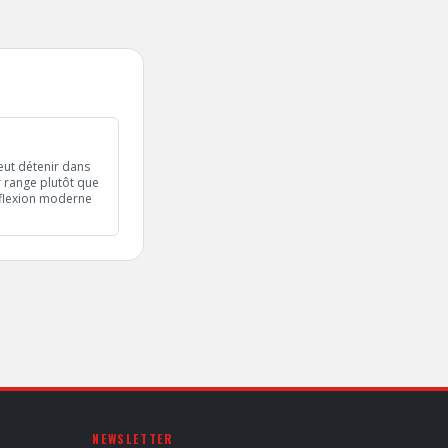
ut détenir dans
 range plutôt que
éflexion moderne
NEWSLETTER