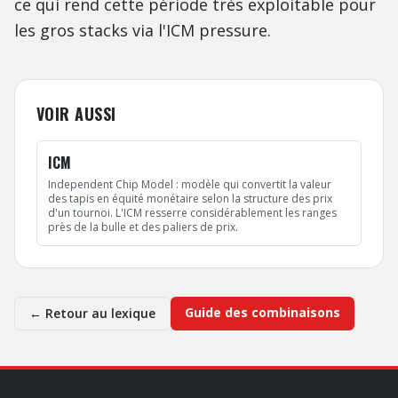
ce qui rend cette période très exploitable pour
les gros stacks via l'ICM pressure.
VOIR AUSSI
ICM
Independent Chip Model : modèle qui convertit la valeur
des tapis en équité monétaire selon la structure des prix
d'un tournoi. L'ICM resserre considérablement les ranges
près de la bulle et des paliers de prix.
Guide des combinaisons
← Retour au lexique