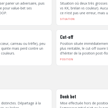
er parier un adversaire, puis
Situation où deux très grosses
te pour value-bet ses
vs KK, brelan vs couleur). Auc
 OOP.
ce n'est pas une erreur, mais 
SITUATION
Cut-off
cœur, carreau ou trèfle), peu
Position située immédiatement
e quinte mais perd contre un
plus rentable, le cut-off ouvre 
 couleurs.
d'hériter de la position post-fl
POSITION
Donk bet
istinctes. Départage à la
Mise effectuée hors de position
uis au kicker.
l'agresseur initial n'ait eu la