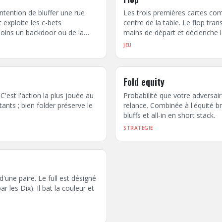
intention de bluffer une rue
Les trois premières cartes c
at exploite les c-bets
centre de la table. Le flop tra
moins un backdoor ou de la
mains de départ et déclenche 
JEU
Fold equity
'est l'action la plus jouée au
Probabilité que votre adversa
ants ; bien folder préserve le
relance. Combinée à l'équité br
bluffs et all-in en short stack.
STRATEGIE
une paire. Le full est désigné
ar les Dix). Il bat la couleur et