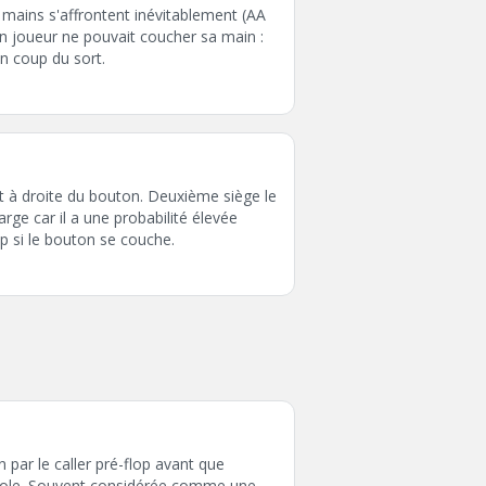
 mains s'affrontent inévitablement (AA
un joueur ne pouvait coucher sa main :
un coup du sort.
 à droite du bouton. Deuxième siège le
large car il a une probabilité élevée
op si le bouton se couche.
 par le caller pré-flop avant que
 parole. Souvent considérée comme une