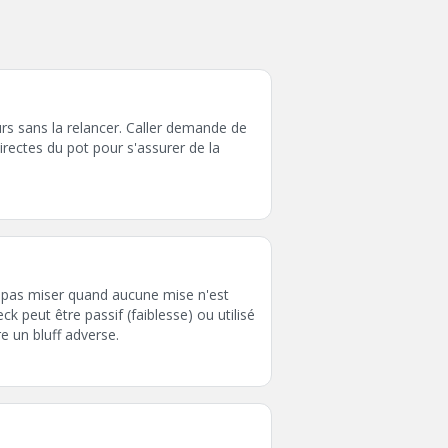
urs sans la relancer. Caller demande de
 directes du pot pour s'assurer de la
e pas miser quand aucune mise n'est
ck peut être passif (faiblesse) ou utilisé
re un bluff adverse.