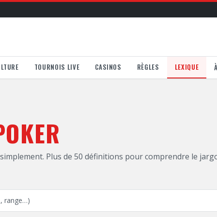
ULTURE
TOURNOIS LIVE
CASINOS
RÈGLES
LEXIQUE
POKER
simplement. Plus de 50 définitions pour comprendre le jarg