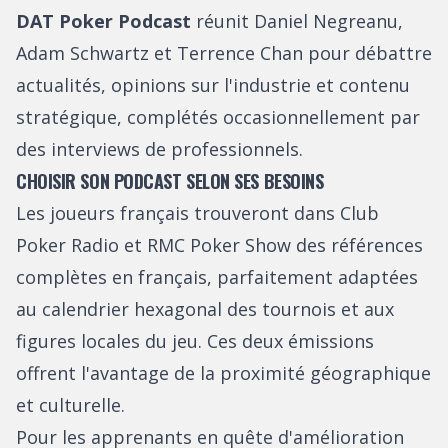
DAT Poker Podcast
réunit Daniel Negreanu,
Adam Schwartz et Terrence Chan pour débattre
actualités, opinions sur l'industrie et contenu
stratégique, complétés occasionnellement par
des interviews de professionnels.
CHOISIR SON PODCAST SELON SES BESOINS
Les joueurs français trouveront dans Club
Poker Radio et RMC Poker Show des références
complètes en français, parfaitement adaptées
au calendrier hexagonal des tournois et aux
figures locales du jeu. Ces deux émissions
offrent l'avantage de la proximité géographique
et culturelle.
Pour les apprenants en quête d'amélioration