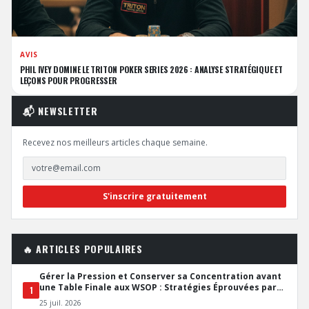
AVIS
PHIL IVEY DOMINE LE TRITON POKER SERIES 2026 : ANALYSE STRATÉGIQUE ET
LEÇONS POUR PROGRESSER
📬 NEWSLETTER
Recevez nos meilleurs articles chaque semaine.
S'inscrire gratuitement
🔥 ARTICLES POPULAIRES
Gérer la Pression et Conserver sa Concentration avant
une Table Finale aux WSOP : Stratégies Éprouvées par
1
les Pros
25 juil. 2026