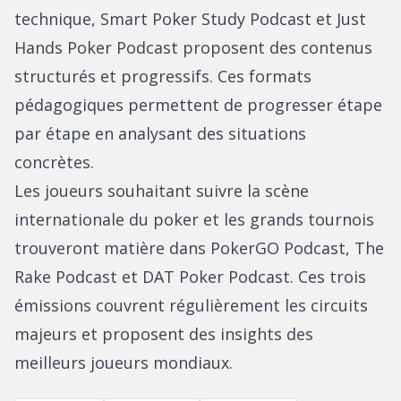
technique, Smart Poker Study Podcast et Just
Hands Poker Podcast proposent des contenus
structurés et progressifs. Ces formats
pédagogiques permettent de progresser étape
par étape en analysant des situations
concrètes.
Les joueurs souhaitant suivre la scène
internationale du poker et les grands tournois
trouveront matière dans PokerGO Podcast, The
Rake Podcast et DAT Poker Podcast. Ces trois
émissions couvrent régulièrement les circuits
majeurs et proposent des insights des
meilleurs joueurs mondiaux.