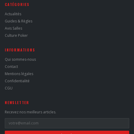
CATÉGORIES
Actualités
Guides & Règles
Avis Salles
Culture Poker
INFORMATIONS
Qui sommes-nous
Contact
Mentions légales
Confidentialité
CGU
NEWSLETTER
Recevez nos meilleurs articles.