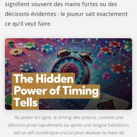
signifient souvent des mains fortes ou des
décisions évidentes : le joueur sait exactement
ce qu'il veut faire.
Au poker en ligne, le timing des actions, comme une
décision prise rapidement ou après une longue hésitation,
est un tell numérique crucial pour évaluer la main de