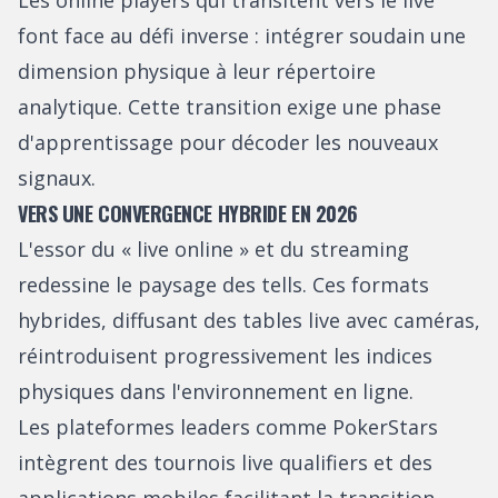
Les online players qui transitent vers le live
font face au défi inverse : intégrer soudain une
dimension physique à leur répertoire
analytique. Cette transition exige une phase
d'apprentissage pour décoder les nouveaux
signaux.
VERS UNE CONVERGENCE HYBRIDE EN 2026
L'essor du « live online » et du streaming
redessine le paysage des tells. Ces formats
hybrides, diffusant des tables live avec caméras,
réintroduisent progressivement les indices
physiques dans l'environnement en ligne.
Les plateformes leaders comme PokerStars
intègrent des tournois live qualifiers et des