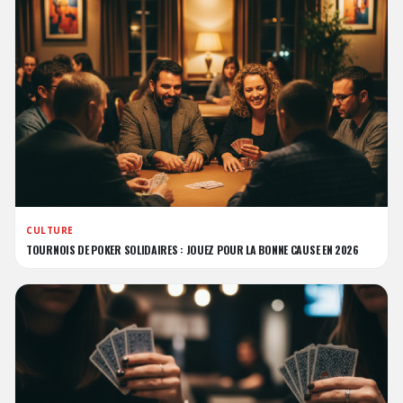
CULTURE
TOURNOIS DE POKER SOLIDAIRES : JOUEZ POUR LA BONNE CAUSE EN 2026