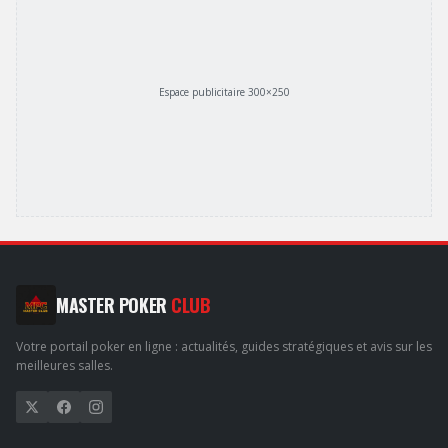
Espace publicitaire 300×250
MASTER POKER
CLUB
Votre portail poker en ligne : actualités, guides stratégiques et avis sur les
meilleures salles.