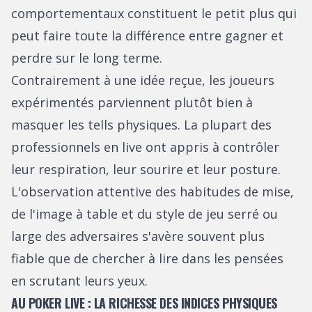
comportementaux constituent le petit plus qui
peut faire toute la différence entre gagner et
perdre sur le long terme.
Contrairement à une idée reçue, les joueurs
expérimentés parviennent plutôt bien à
masquer les tells physiques. La plupart des
professionnels en live ont appris à contrôler
leur respiration, leur sourire et leur posture.
L'observation attentive des habitudes de mise,
de l'image à table et du style de jeu serré ou
large des adversaires s'avère souvent plus
fiable que de chercher à lire dans les pensées
en scrutant leurs yeux.
AU POKER LIVE : LA RICHESSE DES INDICES PHYSIQUES