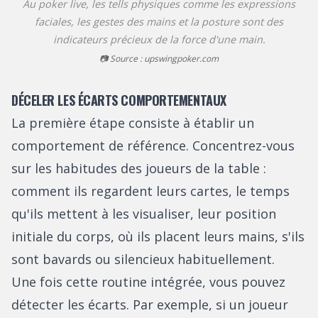
Au poker live, les tells physiques comme les expressions
faciales, les gestes des mains et la posture sont des
indicateurs précieux de la force d'une main.
📷 Source : upswingpoker.com
DÉCELER LES ÉCARTS COMPORTEMENTAUX
La première étape consiste à établir un
comportement de référence. Concentrez-vous
sur les habitudes des joueurs de la table :
comment ils regardent leurs cartes, le temps
qu'ils mettent à les visualiser, leur position
initiale du corps, où ils placent leurs mains, s'ils
sont bavards ou silencieux habituellement.
Une fois cette routine intégrée, vous pouvez
détecter les écarts. Par exemple, si un joueur