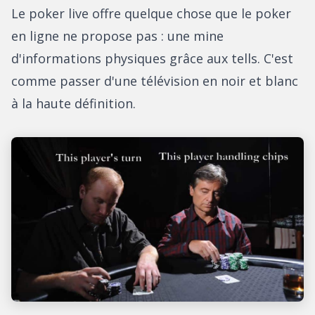
Le poker live offre quelque chose que le poker
en ligne ne propose pas : une mine
d'informations physiques grâce aux tells. C'est
comme passer d'une télévision en noir et blanc
à la haute définition.