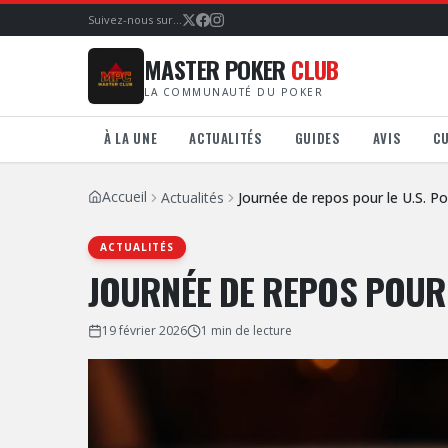
Suivez-nous sur…
MASTER POKER
CLUB
LA COMMUNAUTÉ DU POKER
À LA UNE
ACTUALITÉS
GUIDES
AVIS
C
Accueil
Actualités
Journée de repos pour le U.S. 
ACTUALITÉS
JOURNÉE DE REPOS POUR 
19 février 2026
1
min de lecture