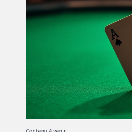
Contenu à venir.