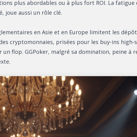
tions plus abordables ou à plus fort ROI. La fatigue
, joue aussi un rôle clé.
églementaires en Asie et en Europe limitent les dépôt
té des cryptomonnaies, prisées pour les buy-ins high-
r un flop. GGPoker, malgré sa domination, peine à r
xte.