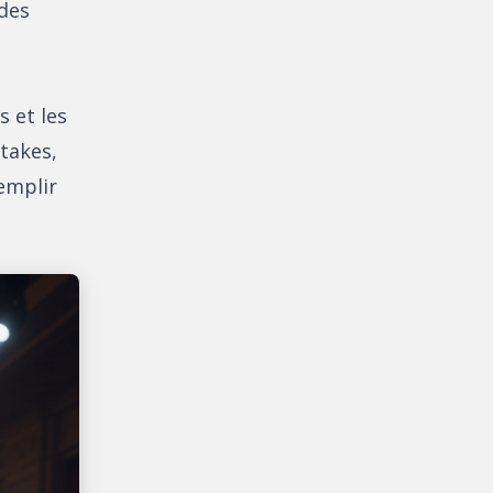
 des
s et les
stakes,
emplir