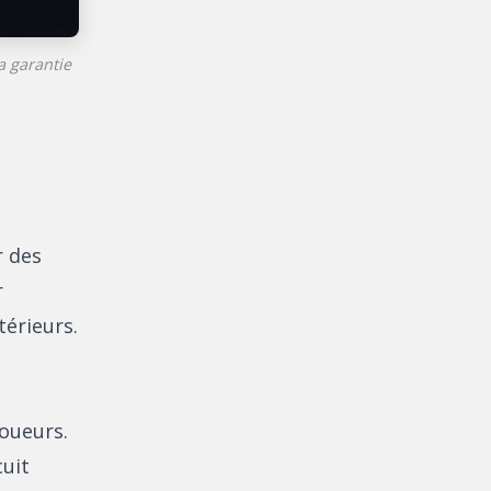
a garantie
r des
r
térieurs.
joueurs.
cuit