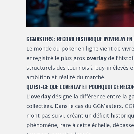
GGMASTERS : RECORD HISTORIQUE D'OVERLAY EN 
Le monde du poker en ligne vient de vivr
enregistré le plus gros
overlay
de l'histo
structurels des tournois à buy-in élevés e
ambition et réalité du marché.
QU'EST-CE QUE L'OVERLAY ET POURQUOI CE REC
L'
overlay
désigne la différence entre la g
collectées. Dans le cas du GGMasters, GGP
n'ont pas suivi, créant un déficit histori
phénomène, rare à cette échelle, dépasse