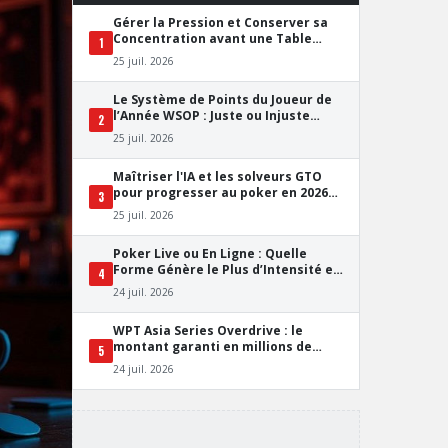
Gérer la Pression et Conserver sa
Concentration avant une Table
1
Finale aux WSOP : Stratégies
25 juil. 2026
Éprouvées par les Pros
Le Système de Points du Joueur de
l’Année WSOP : Juste ou Injuste
2
Quand un Joueur Perd des Millions ?
25 juil. 2026
Maîtriser l'IA et les solveurs GTO
pour progresser au poker en 2026
3
sans violer les règles
25 juil. 2026
Poker Live ou En Ligne : Quelle
Forme Génère le Plus d’Intensité et
4
de Pression ?
24 juil. 2026
WPT Asia Series Overdrive : le
montant garanti en millions de
5
yens pour 2024
24 juil. 2026