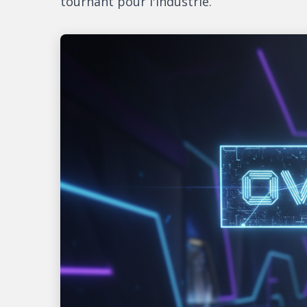
tournant pour l'industrie.