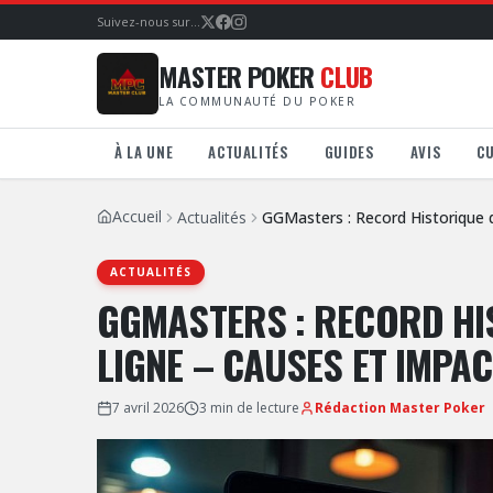
Suivez-nous sur…
MASTER POKER
CLUB
LA COMMUNAUTÉ DU POKER
À LA UNE
ACTUALITÉS
GUIDES
AVIS
C
Accueil
Actualités
GGMasters : Record Historique d
ACTUALITÉS
GGMASTERS : RECORD HI
LIGNE – CAUSES ET IMPA
7 avril 2026
3
min de lecture
Rédaction Master Poker