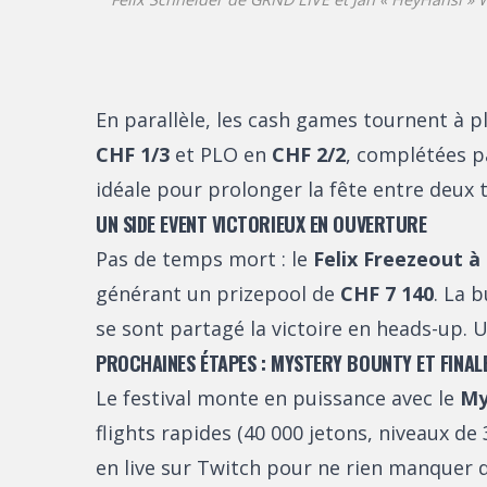
En parallèle, les cash games tournent à p
CHF 1/3
et PLO en
CHF 2/2
, complétées pa
idéale pour prolonger la fête entre deux 
UN SIDE EVENT VICTORIEUX EN OUVERTURE
Pas de temps mort : le
Felix Freezeout à
générant un prizepool de
CHF 7 140
. La 
se sont partagé la victoire en heads-up. U
PROCHAINES ÉTAPES : MYSTERY BOUNTY ET FINALE
Le festival monte en puissance avec le
My
flights rapides (40 000 jetons, niveaux de
en live sur Twitch pour ne rien manquer 