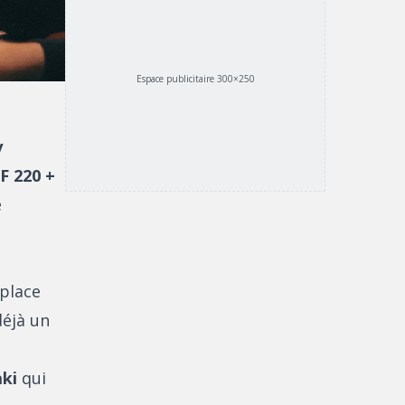
Espace publicitaire 300×250
y
F 220 +
e
 place
déjà un
ki
qui