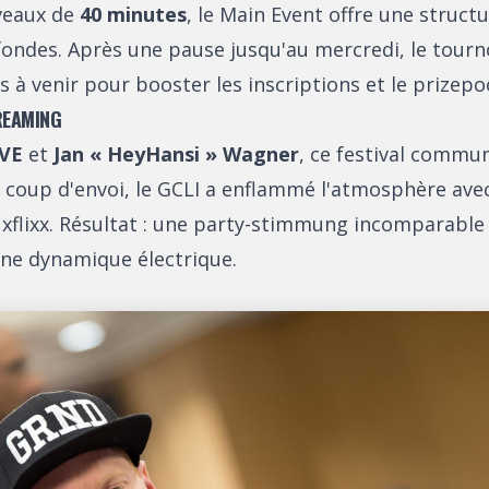
veaux de
40 minutes
, le Main Event offre une struct
fondes. Après une pause jusqu'au mercredi, le tourn
s à venir pour booster les inscriptions et le prizepo
REAMING
IVE
et
Jan « HeyHansi » Wagner
, ce festival commu
 le coup d'envoi, le GCLI a enflammé l'atmosphère av
xflixx. Résultat : une party-stimmung incomparable
 une dynamique électrique.