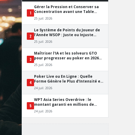
Gérer la Pression et Conserver sa
Concentration avant une Table
1
Finale aux WSOP : Stratégies
25 juil. 2026
Éprouvées par les Pros
Le Système de Points du Joueur de
l’Année WSOP : Juste ou Injuste
2
Quand un Joueur Perd des Millions ?
25 juil. 2026
Maîtriser l'IA et les solveurs GTO
pour progresser au poker en 2026
3
sans violer les règles
25 juil. 2026
Poker Live ou En Ligne : Quelle
Forme Génère le Plus d’Intensité et
4
de Pression ?
24 juil. 2026
WPT Asia Series Overdrive : le
montant garanti en millions de
5
yens pour 2024
24 juil. 2026