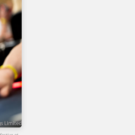
estive et