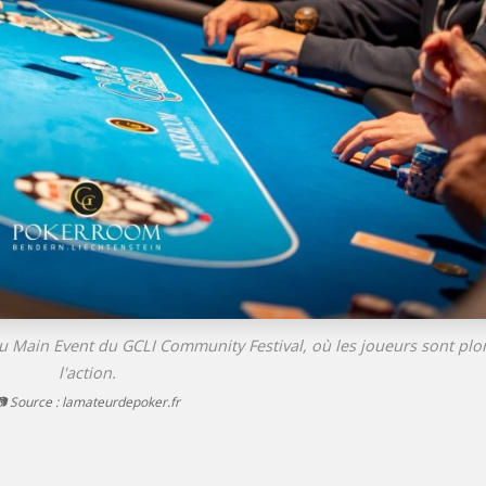
u Main Event du GCLI Community Festival, où les joueurs sont pl
l'action.
 Source : lamateurdepoker.fr