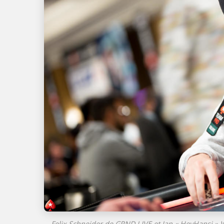
Felix Schneider de GRND LIVE et Jan « HeyHansi » 