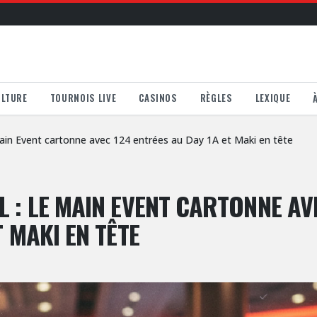
ULTURE
TOURNOIS LIVE
CASINOS
RÈGLES
LEXIQUE
ain Event cartonne avec 124 entrées au Day 1A et Maki en tête
L : LE MAIN EVENT CARTONNE AV
T MAKI EN TÊTE