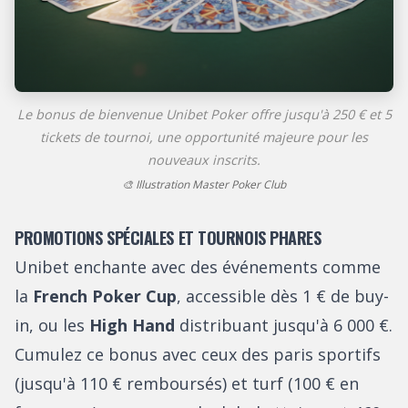
Le bonus de bienvenue Unibet Poker offre jusqu'à 250 € et 5
tickets de tournoi, une opportunité majeure pour les
nouveaux inscrits.
🎨 Illustration Master Poker Club
PROMOTIONS SPÉCIALES ET TOURNOIS PHARES
Unibet enchante avec des événements comme
la
French Poker Cup
, accessible dès 1 € de buy-
in, ou les
High Hand
distribuant jusqu'à 6 000 €.
Cumulez ce bonus avec ceux des paris sportifs
(jusqu'à 110 € remboursés) et turf (100 € en