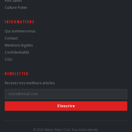
Avis Salles
Culture Poker
INFORMATIONS
Qui sommes-nous
Contact
Mentions légales
Confidentialité
CGU
NEWSLETTER
Recevez nos meilleurs articles.
S'inscrire
©
2026
Master Poker Club. Tous droits réservés.