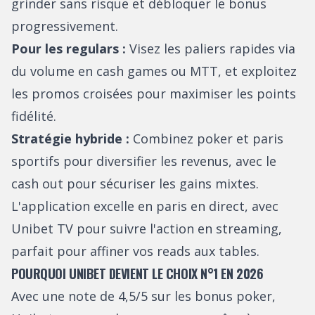
grinder sans risque et débloquer le bonus
progressivement.
Pour les regulars :
Visez les paliers rapides via
du volume en cash games ou MTT, et exploitez
les promos croisées pour maximiser les points
fidélité.
Stratégie hybride :
Combinez poker et paris
sportifs pour diversifier les revenus, avec le
cash out pour sécuriser les gains mixtes.
L'application excelle en paris en direct, avec
Unibet TV pour suivre l'action en streaming,
parfait pour affiner vos reads aux tables.
POURQUOI UNIBET DEVIENT LE CHOIX N°1 EN 2026
Avec une note de 4,5/5 sur les bonus poker,