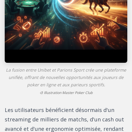
La fusion entre Unibet et Parions Sport crée une plateforme
unifiée, offrant de nouvelles opportunités aux joueurs de
poker en ligne et aux parieurs sportifs.
🎨 Illustration Master Poker Club
Les utilisateurs bénéficient désormais d'un
streaming de milliers de matchs, d'un cash out
avancé et d'une ergonomie optimisée, rendant