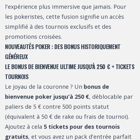
l'expérience plus immersive que jamais. Pour
les pokeristes, cette fusion signifie un accès
simplifié à des tournois exclusifs et des
promotions croisées.
NOUVEAUTÉS POKER : DES BONUS HISTORIQUEMENT
GÉNÉREUX
LE BONUS DE BIENVENUE ULTIME JUSQU'À 250 € + TICKETS
TOURNOIS
Le joyau de la couronne ? Un
bonus de
bienvenue poker jusqu'à 250 €
, déblocable par
paliers de 5 € contre 500 points statut
(équivalent à 50 € de rake ou frais de tournoi).
Ajoutez à cela
5 tickets pour des tournois
gratuits
, et vous avez un pack d'entrée parfait