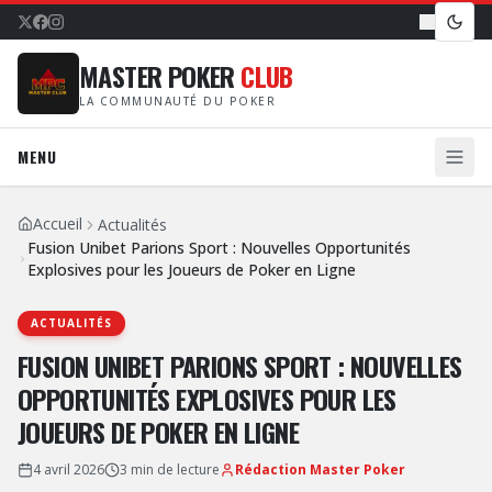
MASTER POKER
CLUB
LA COMMUNAUTÉ DU POKER
MENU
Accueil
Actualités
Fusion Unibet Parions Sport : Nouvelles Opportunités
Explosives pour les Joueurs de Poker en Ligne
ACTUALITÉS
FUSION UNIBET PARIONS SPORT : NOUVELLES
OPPORTUNITÉS EXPLOSIVES POUR LES
JOUEURS DE POKER EN LIGNE
4 avril 2026
3
min de lecture
Rédaction Master Poker