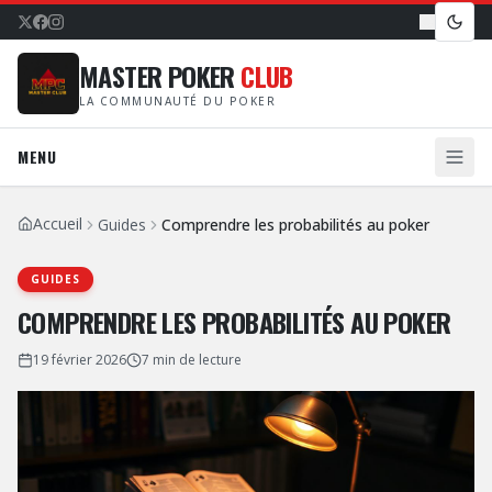
MASTER POKER
CLUB
LA COMMUNAUTÉ DU POKER
MENU
Accueil
Guides
Comprendre les probabilités au poker
GUIDES
COMPRENDRE LES PROBABILITÉS AU POKER
19 février 2026
7
min de lecture