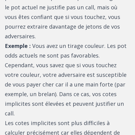
le pot actuel ne justifie pas un call, mais où
vous êtes confiant que si vous touchez, vous
pourrez extraire davantage de jetons de vos
adversaires.
Exemple :
Vous avez un tirage couleur. Les pot
odds actuels ne sont pas favorables.
Cependant, vous savez que si vous touchez
votre couleur, votre adversaire est susceptible
de vous payer cher car il a une main forte (par
exemple, un brelan). Dans ce cas, vos cotes
implicites sont élevées et peuvent justifier un
call.
Les cotes implicites sont plus difficiles à
calculer précisément car elles dépendent de