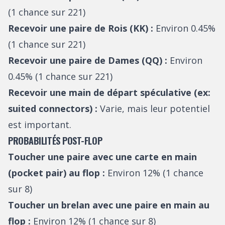
(1 chance sur 221)
Recevoir une paire de Rois (KK) :
Environ 0.45%
(1 chance sur 221)
Recevoir une paire de Dames (QQ) :
Environ
0.45% (1 chance sur 221)
Recevoir une main de départ spéculative (ex:
suited connectors) :
Varie, mais leur potentiel
est important.
PROBABILITÉS POST-FLOP
Toucher une paire avec une carte en main
(pocket pair) au flop :
Environ 12% (1 chance
sur 8)
Toucher un brelan avec une paire en main au
flop :
Environ 12% (1 chance sur 8)