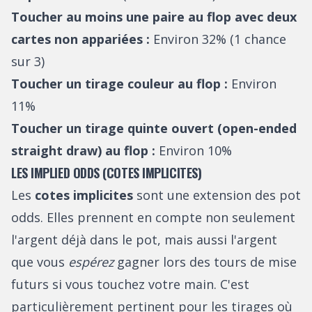
Toucher au moins une paire au flop avec deux
cartes non appariées :
Environ 32% (1 chance
sur 3)
Toucher un tirage couleur au flop :
Environ
11%
Toucher un tirage quinte ouvert (open-ended
straight draw) au flop :
Environ 10%
LES IMPLIED ODDS (COTES IMPLICITES)
Les
cotes implicites
sont une extension des pot
odds. Elles prennent en compte non seulement
l'argent déjà dans le pot, mais aussi l'argent
que vous
espérez
gagner lors des tours de mise
futurs si vous touchez votre main. C'est
particulièrement pertinent pour les tirages où