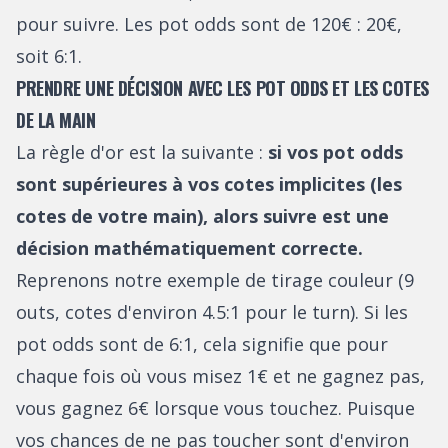
pour suivre. Les pot odds sont de 120€ : 20€,
soit 6:1.
PRENDRE UNE DÉCISION AVEC LES POT ODDS ET LES COTES
DE LA MAIN
La règle d'or est la suivante :
si vos pot odds
sont supérieures à vos cotes implicites (les
cotes de votre main), alors suivre est une
décision mathématiquement correcte.
Reprenons notre exemple de tirage couleur (9
outs, cotes d'environ 4.5:1 pour le turn). Si les
pot odds sont de 6:1, cela signifie que pour
chaque fois où vous misez 1€ et ne gagnez pas,
vous gagnez 6€ lorsque vous touchez. Puisque
vos chances de ne pas toucher sont d'environ