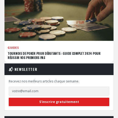
GUIDES
TOURNOIS DE POKER POUR DÉBUTANTS : GUIDE COMPLET 2024 POUR
RÉUSSIR VOS PREMIERS PAS
📬 NEWSLETTER
Recevez nos meilleurs articles chaque semaine.
S'inscrire gratuitement