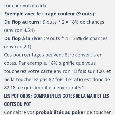
toucher votre carte.
Exemple avec le tirage couleur (9 outs) :
Du flop au turn :
9 outs * 2 = 18% de chances
(environ 4.5:1)
Du flop à la river :
9 outs * 4 = 36% de chances
(environ 2:1)
Ces pourcentages peuvent être convertis en
cotes. Par exemple, 18% signifie que vous
toucherez votre carte environ 18 fois sur 100, et
ne la toucherez pas 82 fois. Le ratio est donc de
82:18, ce qui simplifie à environ 4.5:1.
LES POT ODDS : COMPARER LES COTES DE LA MAIN ET LES
COTES DU POT
Connaître vos
probabilités au poker
de toucher