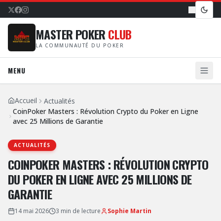
MASTER POKER
CLUB
LA COMMUNAUTÉ DU POKER
MENU
Accueil
Actualités
CoinPoker Masters : Révolution Crypto du Poker en Ligne
avec 25 Millions de Garantie
ACTUALITÉS
COINPOKER MASTERS : RÉVOLUTION CRYPTO
DU POKER EN LIGNE AVEC 25 MILLIONS DE
GARANTIE
14 mai 2026
3
min de lecture
Sophie Martin