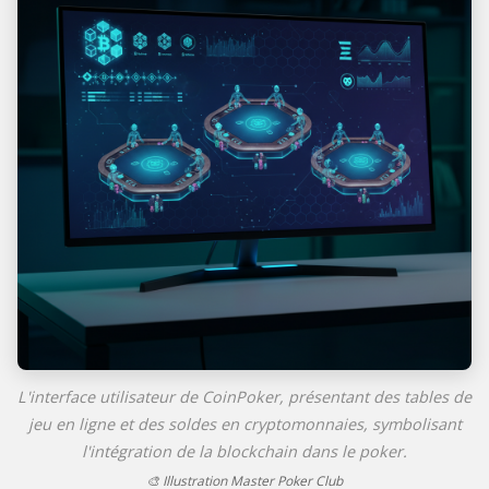
L'interface utilisateur de CoinPoker, présentant des tables de
jeu en ligne et des soldes en cryptomonnaies, symbolisant
l'intégration de la blockchain dans le poker.
🎨 Illustration Master Poker Club