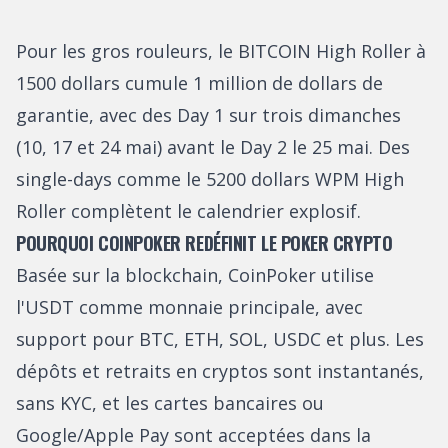
Pour les gros rouleurs, le BITCOIN High Roller à
1500 dollars cumule 1 million de dollars de
garantie, avec des Day 1 sur trois dimanches
(10, 17 et 24 mai) avant le Day 2 le 25 mai. Des
single-days comme le 5200 dollars WPM High
Roller complètent le calendrier explosif.
POURQUOI COINPOKER REDÉFINIT LE POKER CRYPTO
Basée sur la blockchain, CoinPoker utilise
l'USDT comme monnaie principale, avec
support pour BTC, ETH, SOL, USDC et plus. Les
dépôts et retraits en cryptos sont instantanés,
sans KYC, et les cartes bancaires ou
Google/Apple Pay sont acceptées dans la