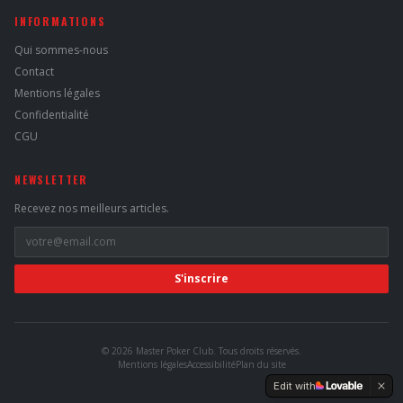
INFORMATIONS
Qui sommes-nous
Contact
Mentions légales
Confidentialité
CGU
NEWSLETTER
Recevez nos meilleurs articles.
S'inscrire
©
2026
Master Poker Club. Tous droits réservés.
Mentions légales
Accessibilité
Plan du site
Edit with