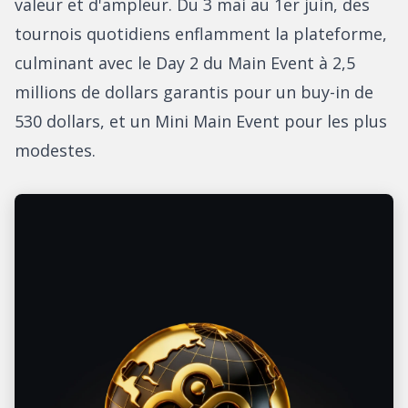
valeur et d'ampleur. Du 3 mai au 1er juin, des
tournois quotidiens enflamment la plateforme,
culminant avec le Day 2 du Main Event à 2,5
millions de dollars garantis pour un buy-in de
530 dollars, et un Mini Main Event pour les plus
modestes.