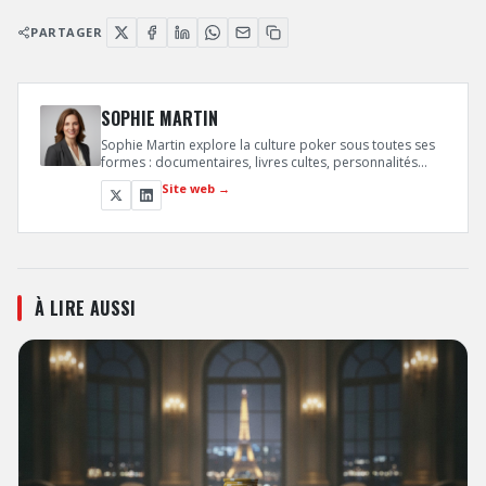
PARTAGER
SOPHIE MARTIN
Sophie Martin explore la culture poker sous toutes ses
formes : documentaires, livres cultes, personnalités
emblématiques et histoire du jeu. Elle raconte le poker
Site web →
comme un art de vivre, entre psychologie, bluff et
storytelling.
À LIRE AUSSI