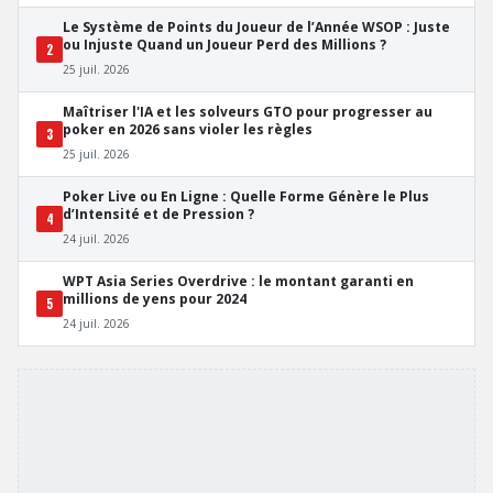
Le Système de Points du Joueur de l’Année WSOP : Juste
ou Injuste Quand un Joueur Perd des Millions ?
2
25 juil. 2026
Maîtriser l'IA et les solveurs GTO pour progresser au
poker en 2026 sans violer les règles
3
25 juil. 2026
Poker Live ou En Ligne : Quelle Forme Génère le Plus
d’Intensité et de Pression ?
4
24 juil. 2026
WPT Asia Series Overdrive : le montant garanti en
millions de yens pour 2024
5
24 juil. 2026