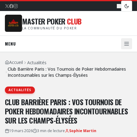
MASTER POKER
CLUB
LA COMMUNAUTÉ DU POKER
MENU
Accueil
Actualités
Club Barrière Paris : Vos Tournois de Poker Hebdomadaires
Incontournables sur les Champs-Élysées
ACTUALITÉS
CLUB BARRIÈRE PARIS : VOS TOURNOIS DE
POKER HEBDOMADAIRES INCONTOURNABLES
SUR LES CHAMPS-ÉLYSÉES
19 mars 2026
3
min de lecture
Sophie Martin