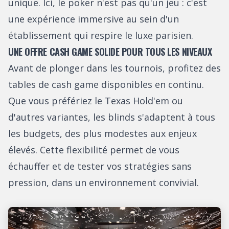
unique. Ici, le poker n'est pas qu'un jeu : c'est
une expérience immersive au sein d'un
établissement qui respire le luxe parisien.
UNE OFFRE CASH GAME SOLIDE POUR TOUS LES NIVEAUX
Avant de plonger dans les tournois, profitez des
tables de cash game disponibles en continu.
Que vous préfériez le Texas Hold'em ou
d'autres variantes, les blinds s'adaptent à tous
les budgets, des plus modestes aux enjeux
élevés. Cette flexibilité permet de vous
échauffer et de tester vos stratégies sans
pression, dans un environnement convivial.