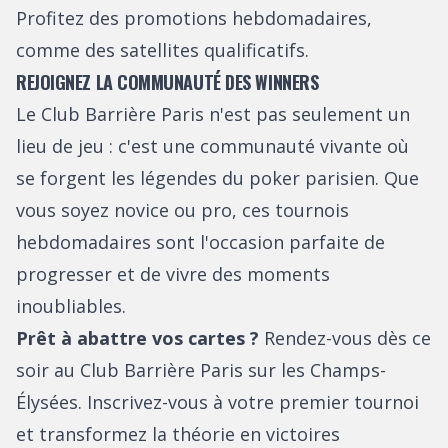
Profitez des promotions hebdomadaires,
comme des satellites qualificatifs.
REJOIGNEZ LA COMMUNAUTÉ DES WINNERS
Le Club Barrière Paris n'est pas seulement un
lieu de jeu : c'est une communauté vivante où
se forgent les légendes du poker parisien. Que
vous soyez novice ou pro, ces tournois
hebdomadaires sont l'occasion parfaite de
progresser et de vivre des moments
inoubliables.
Prêt à abattre vos cartes ?
Rendez-vous dès ce
soir au Club Barrière Paris sur les Champs-
Élysées. Inscrivez-vous à votre premier tournoi
et transformez la théorie en victoires