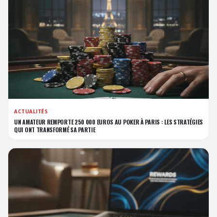
ACTUALITÉS
UN AMATEUR REMPORTE 250 000 EUROS AU POKER À PARIS : LES STRATÉGIES
QUI ONT TRANSFORMÉ SA PARTIE