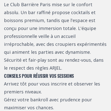
Le Club Barrière Paris mise sur le confort
absolu. Un bar raffiné propose cocktails et
boissons premium, tandis que l'espace est
conçu pour une immersion totale. L'équipe
professionnelle veille à un accueil
irréprochable, avec des croupiers expérimentés
qui animent les parties avec dynamisme.
Sécurité et fair-play sont au rendez-vous, dans
le respect des règles ARJEL.
CONSEILS POUR RÉUSSIR VOS SESSIONS
Arrivez tôt pour vous inscrire et observer les
premiers niveaux.
Gérez votre bankroll avec prudence pour
maximiser vos chances.