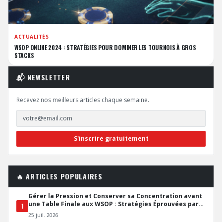
ACTUALITÉS
WSOP ONLINE 2024 : STRATÉGIES POUR DOMINER LES TOURNOIS À GROS
STACKS
📬 NEWSLETTER
Recevez nos meilleurs articles chaque semaine.
S'inscrire gratuitement
🔥 ARTICLES POPULAIRES
Gérer la Pression et Conserver sa Concentration avant
une Table Finale aux WSOP : Stratégies Éprouvées par
1
les Pros
25 juil. 2026