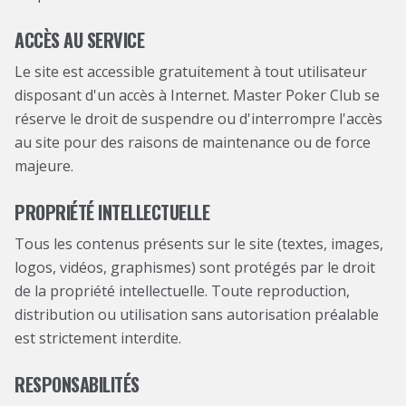
ACCÈS AU SERVICE
Le site est accessible gratuitement à tout utilisateur
disposant d'un accès à Internet. Master Poker Club se
réserve le droit de suspendre ou d'interrompre l'accès
au site pour des raisons de maintenance ou de force
majeure.
PROPRIÉTÉ INTELLECTUELLE
Tous les contenus présents sur le site (textes, images,
logos, vidéos, graphismes) sont protégés par le droit
de la propriété intellectuelle. Toute reproduction,
distribution ou utilisation sans autorisation préalable
est strictement interdite.
RESPONSABILITÉS