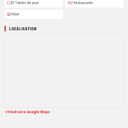
35
Tables de jeux
2
Restaurant
s
Hôtel
LOCALISATION
Itinéraire Google Maps