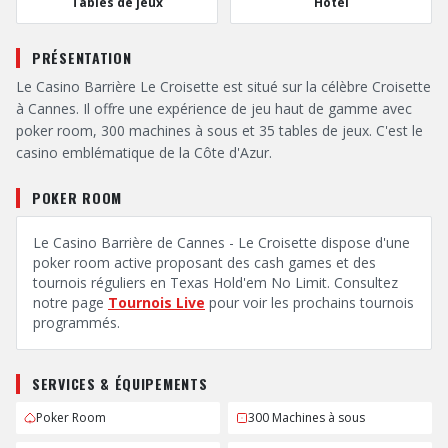
Tables de jeux
Hôtel
PRÉSENTATION
Le Casino Barrière Le Croisette est situé sur la célèbre Croisette
à Cannes. Il offre une expérience de jeu haut de gamme avec
poker room, 300 machines à sous et 35 tables de jeux. C'est le
casino emblématique de la Côte d'Azur.
POKER ROOM
Le
Casino Barrière de Cannes - Le Croisette
dispose d'une
poker room active proposant des cash games et des
tournois réguliers en Texas Hold'em No Limit. Consultez
notre page
Tournois Live
pour voir les prochains tournois
programmés.
SERVICES & ÉQUIPEMENTS
Poker Room
300
Machines à sous