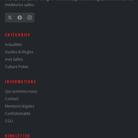
meilleures salles.
CATÉGORIES
Actualités
Guides & Règles
Avis Salles
Culture Poker
INFORMATIONS
Qui sommes-nous
Contact
Mentions légales
Confidentialité
CGU
NEWSLETTER