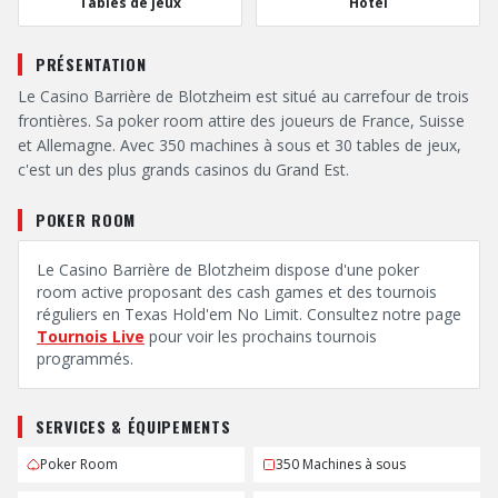
Tables de jeux
Hôtel
PRÉSENTATION
Le Casino Barrière de Blotzheim est situé au carrefour de trois
frontières. Sa poker room attire des joueurs de France, Suisse
et Allemagne. Avec 350 machines à sous et 30 tables de jeux,
c'est un des plus grands casinos du Grand Est.
POKER ROOM
Le
Casino Barrière de Blotzheim
dispose d'une poker
room active proposant des cash games et des tournois
réguliers en Texas Hold'em No Limit. Consultez notre page
Tournois Live
pour voir les prochains tournois
programmés.
SERVICES & ÉQUIPEMENTS
Poker Room
350
Machines à sous