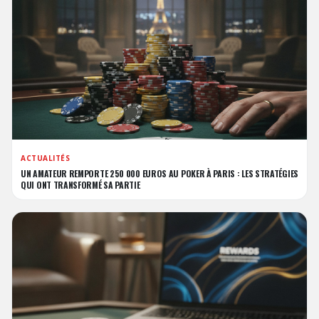
ACTUALITÉS
UN AMATEUR REMPORTE 250 000 EUROS AU POKER À PARIS : LES STRATÉGIES
QUI ONT TRANSFORMÉ SA PARTIE