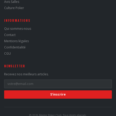
Avis Salles
Culture Poker
INFORMATIONS
Qui sommes-nous
Contact
Mentions légales
Confidentialité
CGU
NEWSLETTER
Recevez nos meilleurs articles.
S'inscrire
©
2026
Master Poker Club. Tous droits réservés.