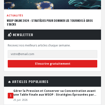
ACTUALITÉS
WSOP ONLINE 2024 : STRATÉGIES POUR DOMINER LES TOURNOIS À GROS
STACKS
📬 NEWSLETTER
Recevez nos meilleurs articles chaque semaine.
S'inscrire gratuitement
🔥 ARTICLES POPULAIRES
Gérer la Pression et Conserver sa Concentration avant
une Table Finale aux WSOP : Stratégies Éprouvées par
1
les Pros
25 juil. 2026