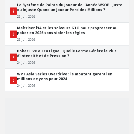
Le Système de Points du Joueur de l’Année WSOP : Juste
ou Injuste Quand un Joueur Perd des Millions ?
2
25 juil. 2026
Maîtriser l'IA et les solveurs GTO pour progresser au
poker en 2026 sans violer les règles
3
25 juil. 2026
Poker Live ou En Ligne : Quelle Forme Génère le Plus
d’Intensité et de Pression ?
4
24 juil. 2026
WPT Asia Series Overdrive : le montant garanti en
millions de yens pour 2024
5
24 juil. 2026