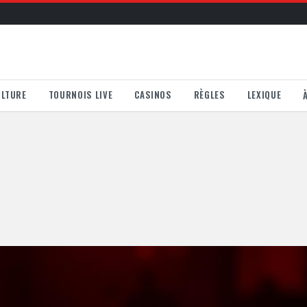
ULTURE
TOURNOIS LIVE
CASINOS
RÈGLES
LEXIQUE