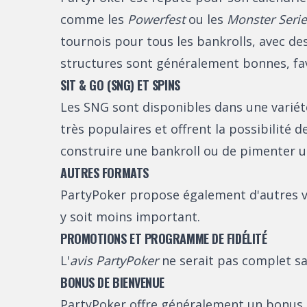
comme les
Powerfest
ou les
Monster Serie
tournois pour tous les bankrolls, avec des
structures sont généralement bonnes, favo
SIT & GO (SNG) ET SPINS
Les SNG sont disponibles dans une variét
très populaires et offrent la possibilité
construire une bankroll ou de pimenter u
AUTRES FORMATS
PartyPoker propose également d'autres va
y soit moins important.
PROMOTIONS ET PROGRAMME DE FIDÉLITÉ
L'
avis PartyPoker
ne serait pas complet s
BONUS DE BIENVENUE
PartyPoker offre généralement un bonus d