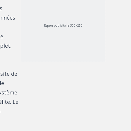
s
années
Espace publicitaire 300×250
re
let,
site de
de
système
lite. Le
n