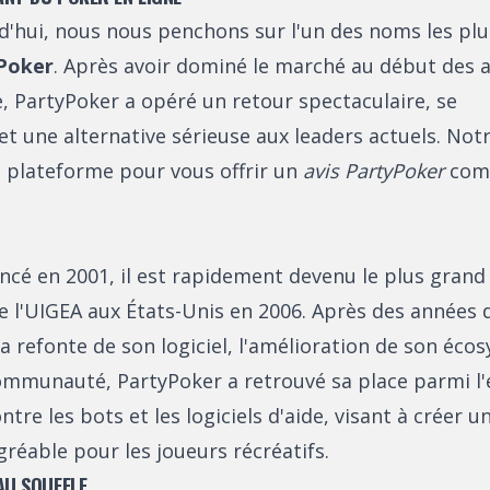
d'hui, nous nous penchons sur l'un des noms les plu
Poker
. Après avoir dominé le marché au début des 
e, PartyPoker a opéré un retour spectaculaire, se
 une alternative sérieuse aux leaders actuels. Not
a plateforme pour vous offrir un
avis PartyPoker
comp
cé en 2001, il est rapidement devenu le plus grand 
e l'UIGEA aux États-Unis en 2006. Après des années 
la refonte de son logiciel, l'amélioration de son éco
ommunauté, PartyPoker a retrouvé sa place parmi l'é
e les bots et les logiciels d'aide, visant à créer u
réable pour les joueurs récréatifs.
AU SOUFFLE