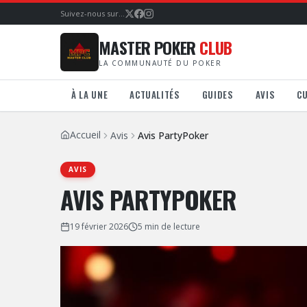
Suivez-nous sur…
MASTER POKER
CLUB
LA COMMUNAUTÉ DU POKER
À LA UNE
ACTUALITÉS
GUIDES
AVIS
C
Accueil
Avis
Avis PartyPoker
AVIS
AVIS PARTYPOKER
19 février 2026
5
min de lecture