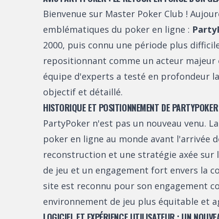
Bienvenue sur Master Poker Club ! Aujour
emblématiques du poker en ligne :
Party
2000, puis connu une période plus difficil
repositionnant comme un acteur majeur et
équipe d'experts a testé en profondeur l
objectif et détaillé.
HISTORIQUE ET POSITIONNEMENT DE PARTYPOKER
PartyPoker n'est pas un nouveau venu. Lan
poker en ligne au monde avant l'arrivée d
reconstruction et une stratégie axée sur 
de jeu et un engagement fort envers la c
site est reconnu pour son engagement contr
environnement de jeu plus équitable et ag
LOGICIEL ET EXPÉRIENCE UTILISATEUR : UN NOUVE