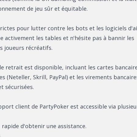
onnement de jeu sûr et équitable.
ctes pour lutter contre les bots et les logiciels d'
le activement les tables et n'hésite pas à bannir les
s joueurs récréatifs.
retrait est disponible, incluant les cartes bancaire
s (Neteller, Skrill, PayPal) et les virements bancaire
t sécurisées.
port client de PartyPoker est accessible via plusieu
 rapide d'obtenir une assistance.
.