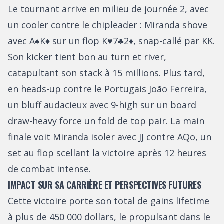
Le tournant arrive en milieu de journée 2, avec
un cooler contre le chipleader : Miranda shove
avec A♠K♦ sur un flop K♥7♣2♦, snap-callé par KK.
Son kicker tient bon au turn et river,
catapultant son stack à 15 millions. Plus tard,
en heads-up contre le Portugais João Ferreira,
un bluff audacieux avec 9-high sur un board
draw-heavy force un fold de top pair. La main
finale voit Miranda isoler avec JJ contre AQo, un
set au flop scellant la victoire après 12 heures
de combat intense.
IMPACT SUR SA CARRIÈRE ET PERSPECTIVES FUTURES
Cette victoire porte son total de gains lifetime
à plus de 450 000 dollars, le propulsant dans le