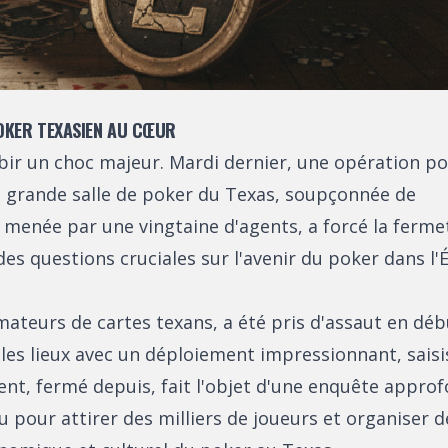
POKER TEXASIEN AU CŒUR
ir un choc majeur. Mardi dernier, une opération pol
us grande salle de poker du Texas, soupçonnée de
 menée par une vingtaine d'agents, a forcé la ferme
s questions cruciales sur l'avenir du poker dans l'É
amateurs de cartes texans, a été pris d'assaut en dé
i les lieux avec un déploiement impressionnant, sais
t, fermé depuis, fait l'objet d'une enquête approf
 pour attirer des milliers de joueurs et organiser d