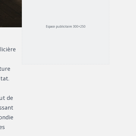
Espace publicitaire 300×250
icière
ture
tat.
but de
issant
ondie
es