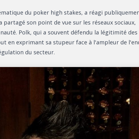
ématique du poker high stakes, a réagi publiquemen
il a partagé son point de vue sur les réseaux sociaux,
auté. Polk, qui a souvent défendu la légitimité des
out en exprimant sa stupeur face à l'ampleur de l'en
régulation du secteur.