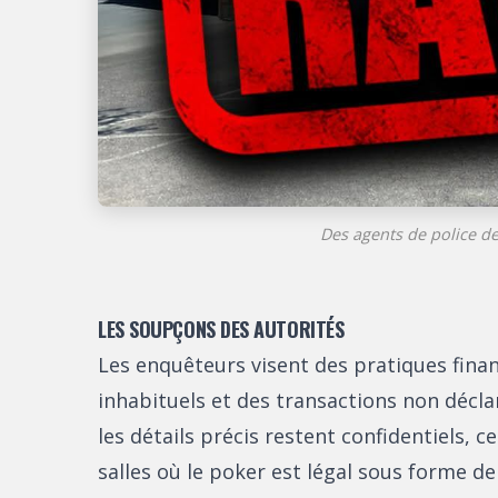
Des agents de police de
LES SOUPÇONS DES AUTORITÉS
Les enquêteurs visent des pratiques finan
inhabituels et des transactions non déclar
les détails précis restent confidentiels, c
salles où le poker est légal sous forme d