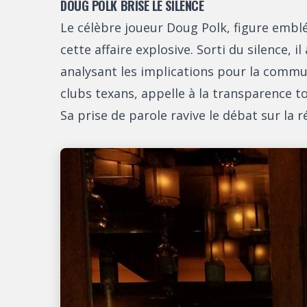
DOUG POLK BRISE LE SILENCE
Le célèbre joueur Doug Polk, figure embl
cette affaire explosive. Sorti du silence, 
analysant les implications pour la commun
clubs texans, appelle à la transparence t
Sa prise de parole ravive le débat sur la 