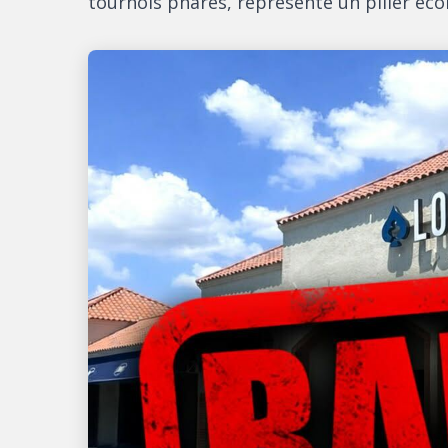
tournois phares, représente un pilier éc