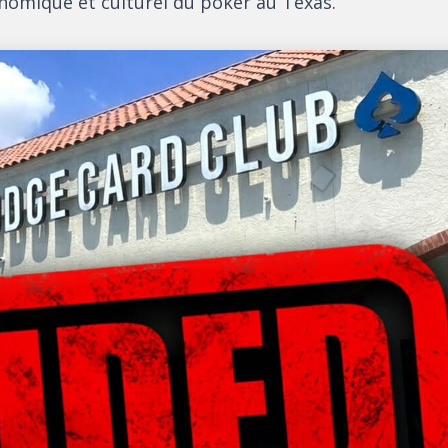
onomique et culturel du poker au Texas.