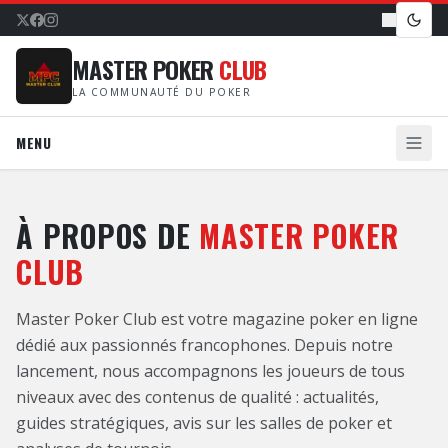
MASTER POKER
CLUB
LA COMMUNAUTÉ DU POKER
MENU
À PROPOS DE
MASTER POKER
CLUB
Master Poker Club est votre magazine poker en ligne
dédié aux passionnés francophones. Depuis notre
lancement, nous accompagnons les joueurs de tous
niveaux avec des contenus de qualité : actualités,
guides stratégiques, avis sur les salles de poker et