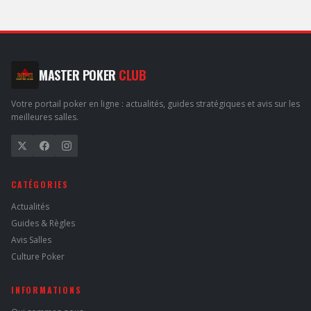
MASTER POKER
CLUB
Votre portail poker en ligne : actualités, guides stratégiques et avis sur les
meilleures salles.
CATÉGORIES
Actualités
Guides & Règles
Avis Salles
Culture Poker
INFORMATIONS