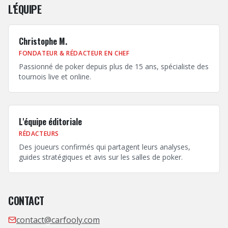
L'ÉQUIPE
Christophe M.
FONDATEUR & RÉDACTEUR EN CHEF
Passionné de poker depuis plus de 15 ans, spécialiste des
tournois live et online.
L'équipe éditoriale
RÉDACTEURS
Des joueurs confirmés qui partagent leurs analyses,
guides stratégiques et avis sur les salles de poker.
CONTACT
contact@carfooly.com