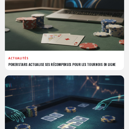
ACTUALITÉS
POKERSTARS ACTUALISE SES RÉCOMPENSES POUR LES TOURNOIS EN LIGNE