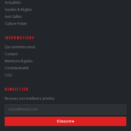
Actualités
Guides & Règles
Avis Salles
Culture Poker
INFORMATIONS
Qui sommes-nous
Contact
Mentions légales
Confidentialité
CGU
NEWSLETTER
Recevez nos meilleurs articles.
S'inscrire