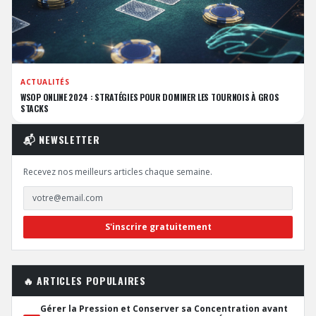
ACTUALITÉS
WSOP ONLINE 2024 : STRATÉGIES POUR DOMINER LES TOURNOIS À GROS
STACKS
📬 NEWSLETTER
Recevez nos meilleurs articles chaque semaine.
S'inscrire gratuitement
🔥 ARTICLES POPULAIRES
Gérer la Pression et Conserver sa Concentration avant